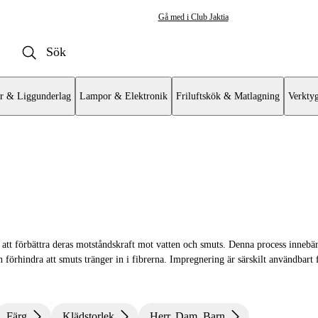
Gå med i Club Jaktia
r & Liggunderlag
Lampor & Elektronik
Friluftskök & Matlagning
Verkty
cessoarer
r & Licenshållare
att förbättra deras motståndskraft mot vatten och smuts. Denna process innebär
re & Halsdukar
och förhindra att smuts tränger in i fibrerna. Impregnering är särskilt användbart 
 Näsdukar
hängslen
Färg
Klädstorlek
Herr, Dam, Barn