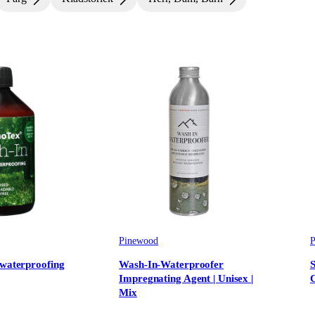
 & Ansiktsmasker
Pinewood
P
 waterproofing
Wash-In-Waterproofer
Impregnating Agent | Unisex |
C
Mix