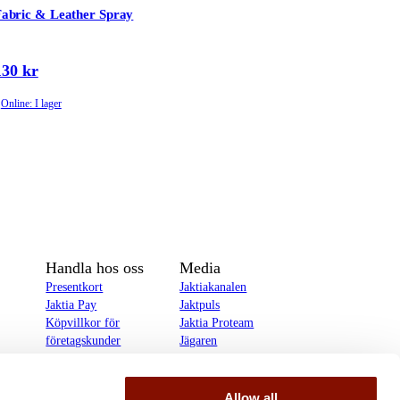
abric & Leather Spray
130 kr
Online: I lager
Handla hos oss
Media
Presentkort
Jaktiakanalen
Jaktia Pay
Jaktpuls
Köpvillkor för
Jaktia Proteam
företagskunder
Jägaren
Köpvillkor för
Reportage
privatkunder
Allow all