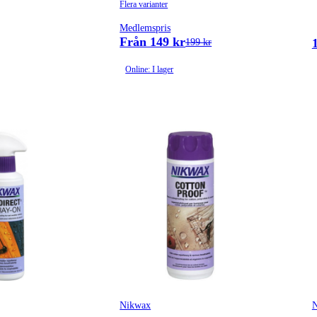
Flera varianter
Medlemspris
Från 149 kr
199 kr
Online: I lager
Nikwax