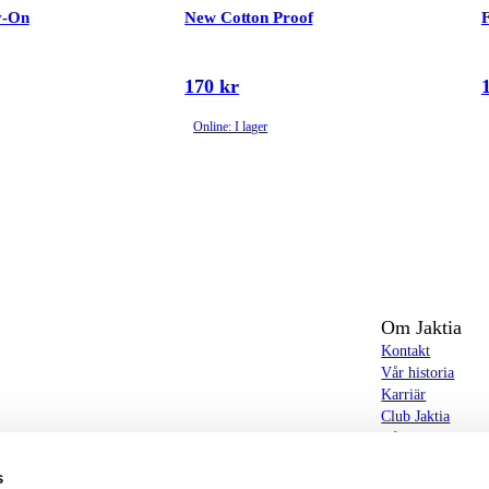
y-On
New Cotton Proof
F
170 kr
Online: I lager
Om Jaktia
Kontakt
Vår historia
Karriär
Club Jaktia
t totalt 160-tal butiker i Norge, Sverige och i
Våra butiker
Våra varumärken
s
Notiser