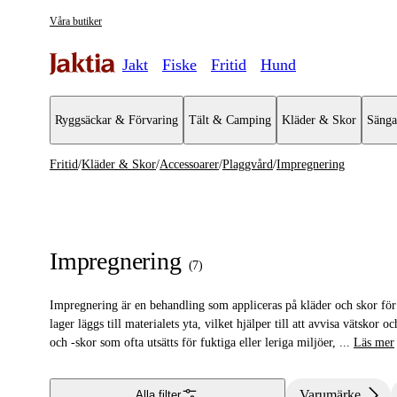
Våra butiker
Jakt
Fiske
Fritid
Hund
Ryggsäckar & Förvaring
Tält & Camping
Kläder & Skor
Sänga
Fritid
/
Kläder & Skor
/
Accessoarer
/
Plaggvård
/
Impregnering
Kläder & Skor
Se alla
Se alla Ac
Regnställ
Plånböcke
Impregnering
(
7
)
Handskar & Vantar
Plaggvård
Impregnering är en behandling som appliceras på kläder och skor för 
Kängor & Skor
Halsvärma
lager läggs till materialets yta, vilket hjälper till att avvisa vätskor 
och -skor som ofta utsätts för fuktiga eller leriga miljöer,
...
Läs mer
Jackor
Slipsar &
Västar
Bälten & 
Varumärke
Alla filter