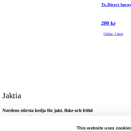
Tx.Direct Spra
200 kr
Online: I lager
Jaktia
Nordens största kedja för jakt, fiske och fritid
Jaktia, som ingår i Burdock Outdoor Group, är en franchisekedja med et
Danmark.
This website uses cookie