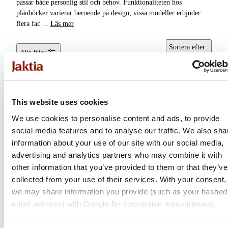
passar både personlig stil och behov. Funktionaliteten hos
Näsdukar
plånböcker varierar beroende på design; vissa modeller erbjuder
Tröjor &
flera fac
...
Läs mer
Bälten & hängslen
Skjortor
Sortera efter
:
Alla filter
Balaclava &
Huvudbonader
Popularitet
Ansiktsmasker
Accessoarer
Underkläder &
This website uses cookies
Underställ
We use cookies to personalise content and ads, to provide
social media features and to analyse our traffic. We also sha
Byxor & Shorts
information about your use of our site with our social media,
advertising and analytics partners who may combine it with
other information that you’ve provided to them or that they’ve
collected from your use of their services. With your consent,
we may share information you provide (such as your hashed
Barbour
email address) with Google for conversion measurement.
Laire Fair Purse
Chocolate Bown/Classic