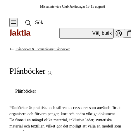
Missa inte våra Club Jaktiadagar 13-15 augusti
Välj butik
Plånböcker & Licenshållare
/
Plånböcker
Kläder & Skor
Se alla
Se alla
Plånböcker
Accessoarer
(
1
)
Regnställ
Plånböcker &
Licenshållare
Handskar &
Plånböcker
Vantar
Plaggvård
Kängor & Skor
Plånböcker är praktiska och stilrena accessoarer som används för att
Halsvärmare &
organisera och förvara pengar, kort och andra viktiga dokument.
Halsdukar
Jackor
De finns i en mängd olika material, inklusive läder, syntetiska
material och textilier, vilket gör det möjligt att välja en modell som
Slipsar &
Västar