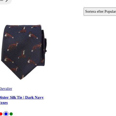
Sortera efter
:
Popular
hevalier
ixter Silk Tie | Dark Navy
Foxes