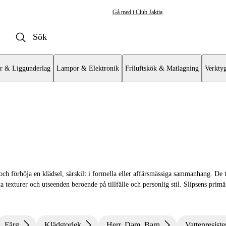
Gå med i Club Jaktia
r & Liggunderlag
Lampor & Elektronik
Friluftskök & Matlagning
Verkty
cessoarer
r & Licenshållare
och förhöja en klädsel, särskilt i formella eller affärsmässiga sammanhang. De t
re & Halsdukar
a texturer och utseenden beroende på tillfälle och personlig stil. Slipsens primä
 Näsdukar
hängslen
Färg
Klädstorlek
Herr, Dam, Barn
Vattenresiste