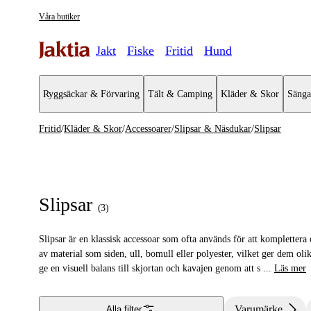
Våra butiker
Jakt
Fiske
Fritid
Hund
Ryggsäckar & Förvaring
Tält & Camping
Kläder & Skor
Sänga
Fritid
/
Kläder & Skor
/
Accessoarer
/
Slipsar & Näsdukar
/
Slipsar
Kläder & Skor
Se alla
Se alla Ac
Regnställ
Plånböcke
Slipsar
(
3
)
Handskar & Vantar
Plaggvård
Slipsar är en klassisk accessoar som ofta används för att komplettera 
Kängor & Skor
Halsvärma
av material som siden, ull, bomull eller polyester, vilket ger dem olik
ge en visuell balans till skjortan och kavajen genom att s
...
Läs mer
Jackor
Slipsar &
Västar
Bälten & 
Varumärke
Alla filter