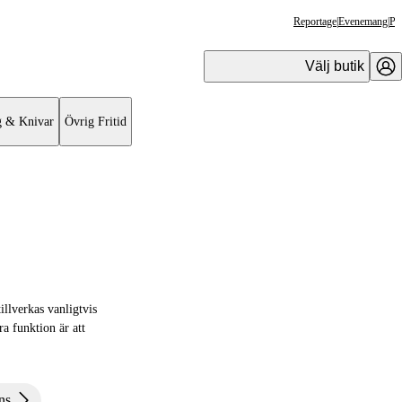
Reportage
|
Evenemang
|
Pr
Välj butik
g & Knivar
Övrig Fritid
illverkas vanligtvis
ra funktion är att
ns