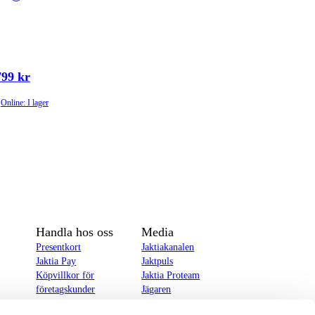
799 kr
Online: I lager
Handla hos oss
Media
Presentkort
Jaktiakanalen
Jaktia Pay
Jaktpuls
Köpvillkor för
Jaktia Proteam
företagskunder
Jägaren
Köpvillkor för
Reportage