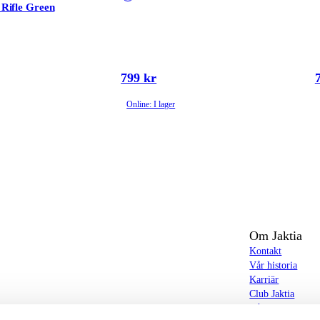
| Rifle Green
799 kr
Online: I lager
Om Jaktia
Kontakt
Vår historia
Karriär
Club Jaktia
t totalt 160-tal butiker i Norge, Sverige och i
Våra butiker