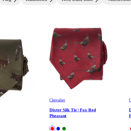
 & Ansiktsmasker
Chevalier
C
Dixter Silk Tie | Fox Red
D
Pheasant