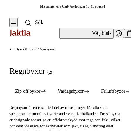
Missa inte våra Club Jaktiadagar 13-15 augusti
Välj butik
Byxor & Shorts
/
Regnbyxor
Kläder & Skor
Se alla
Se alla Byxor
Regnbyxor
& Shorts
(
2
)
Regnställ
Zip-off byxor
Handskar &
Zip-off byxor
Vardagsbyxor
Friluftsbyxor
Vantar
Vardagsbyxor
Kängor & Skor
Friluftsbyxor
Regnbyxor är en essentiell del av utrustningen för alla som
spenderar tid utomhus i varierande väderförhållanden. Dessa byxor
Jackor
Vandringsbyxor
är designade för att ge ett effektivt skydd mot regn och fukt, vilket
gör dem idealiska för aktiviteter som jakt, fiske, vandring eller
Västar
Shorts