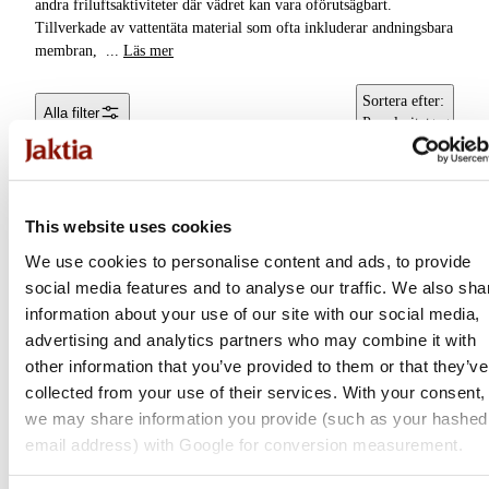
andra friluftsaktiviteter där vädret kan vara oförutsägbart.
Tillverkade av vattentäta material som ofta inkluderar andningsbara
Tröjor &
Bibs
membran,
...
Läs mer
Skjortor
Regnbyxor
Sortera efter
:
Alla filter
Huvudbonader
Popularitet
Accessoarer
Underkläder &
This website uses cookies
Underställ
We use cookies to personalise content and ads, to provide
Byxor & Shorts
social media features and to analyse our traffic. We also sha
information about your use of our site with our social media,
advertising and analytics partners who may combine it with
other information that you’ve provided to them or that they’ve
collected from your use of their services. With your consent,
Pinewood
Chevalier
we may share information you provide (such as your hashed
email address) with Google for conversion measurement.
Noss Rain Trs | Herr |
Stratus Rain Pants | Dark
Green
Green