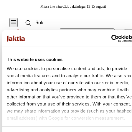
Missa inte våra Club Jaktiadagar 13-15 augusti
Välj butik
Kepsar
/
Snapbackkepsar
Kläder & Skor
This website uses cookies
Se alla
Se alla
We use cookies to personalise content and ads, to provide
Huvudbonader
Regnställ
social media features and to analyse our traffic. We also sha
Jaktia
Mössor
information about your use of our site with our social media,
Handskar &
advertising and analytics partners who may combine it with
Vantar
Hattar
Nordens största kedja för jakt, fiske och fritid
other information that you’ve provided to them or that they’ve
Jaktia, som ingår i Burdock Outdoor Group, är en franchisekedja
collected from your use of their services. With your consent,
Kängor & Skor
Kepsar
med ett totalt 160-tal butiker i Norge, Sverige och i Danmark.
we may share information you provide (such as your hashed
Sortimentet består av utvalda produkter från ledande varumärken. I
email address) with Google for conversion measurement.
Jackor
Basker & Flat
våra butiker hittar du allt från jakt- och fiskeutrustning, optik och
Cap
teknikprylar till hundprodukter, kläder, skor och matutrustning – och
Västar