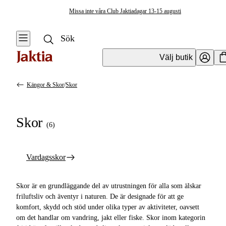
Missa inte våra Club Jaktiadagar 13-15 augusti
Välj butik
Kängor & Skor
/
Skor
Kläder & Skor
Se alla
Se alla Kängor
Skor
& Skor
(
6
)
Regnställ
Skovård &
Tillbehör
Handskar &
Vardagsskor
Vantar
Stövlar
Kängor & Skor
Skor är en grundläggande del av utrustningen för alla som älskar
Skor
friluftsliv och äventyr i naturen. De är designade för att ge
Jackor
komfort, skydd och stöd under olika typer av aktiviteter, oavsett
Kängor
om det handlar om vandring, jakt eller fiske. Skor inom kategorin
Västar