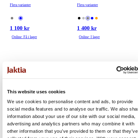
Flera varianter
Flera varianter
1 100 kr
1 400 kr
Online: Få i lager
Online: I lager
This website uses cookies
We use cookies to personalise content and ads, to provide
social media features and to analyse our traffic. We also sha
information about your use of our site with our social media,
advertising and analytics partners who may combine it with
Grundéns
Grundéns
other information that you’ve provided to them or that they’ve
CrossCurrent Boat Shoe |
Sea Knit Boat Shoe |