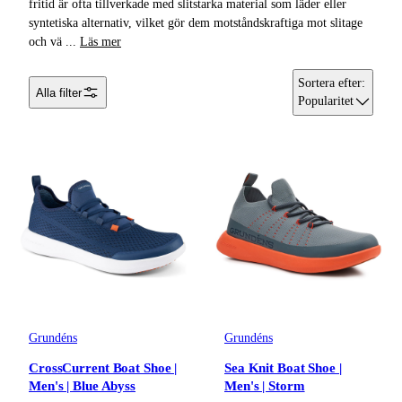
fritid är ofta tillverkade med slitstarka material som läder eller
syntetiska alternativ, vilket gör dem motståndskraftiga mot slitage
Tröjor &
och vä
...
Läs mer
Skjortor
Sortera efter
:
Alla filter
Huvudbonader
Popularitet
Accessoarer
Underkläder &
Underställ
Byxor & Shorts
Grundéns
Grundéns
CrossCurrent Boat Shoe |
Sea Knit Boat Shoe |
Men's | Blue Abyss
Men's | Storm