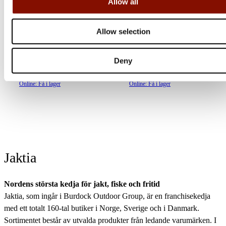
Allow all
Sea Knit Boat Shoe |
CrossCurrent Boat Shoe |
Men's | Metal
Men's | Bone
Allow selection
Flera varianter
Flera varianter
Deny
1 400 kr
1 100 kr
Online: Få i lager
Online: Få i lager
Jaktia
Nordens största kedja för jakt, fiske och fritid
Jaktia, som ingår i Burdock Outdoor Group, är en franchisekedja
med ett totalt 160-tal butiker i Norge, Sverige och i Danmark.
Sortimentet består av utvalda produkter från ledande varumärken. I