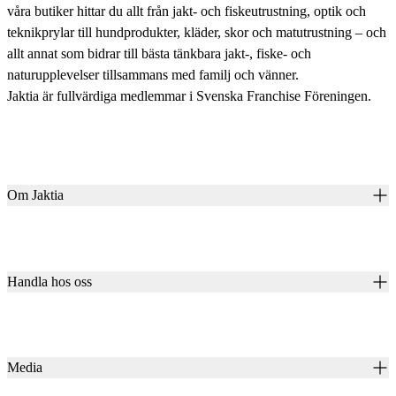
våra butiker hittar du allt från jakt- och fiskeutrustning, optik och
teknikprylar till hundprodukter, kläder, skor och matutrustning – och
allt annat som bidrar till bästa tänkbara jakt-, fiske- och
naturupplevelser tillsammans med familj och vänner.
Jaktia är fullvärdiga medlemmar i Svenska Franchise Föreningen.
Om Jaktia
Kontakt
Vår historia
Karriär
Handla hos oss
Club Jaktia
Våra butiker
Presentkort
Våra varumärken
Jaktia Pay
Notiser
Köpvillkor för företagskunder
Jaktia Brand Guidelines
Media
Köpvillkor för privatkunder