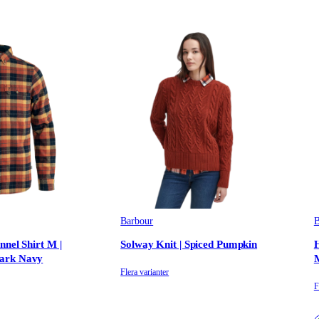
Barbour
B
nnel Shirt M |
Solway Knit | Spiced Pumpkin
H
ark Navy
Flera varianter
F