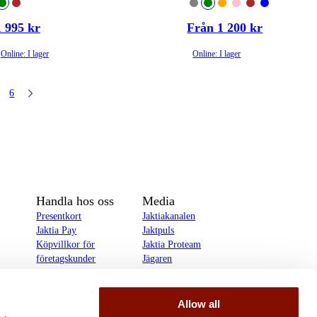
1 995 kr
Från 1 200 kr
Online: I lager
Online: I lager
6
Handla hos oss
Media
Presentkort
Jaktiakanalen
Jaktia Pay
Jaktpuls
Köpvillkor för
Jaktia Proteam
företagskunder
Jägaren
Köpvillkor för
Reportage
privatkunder
Allow all
delines