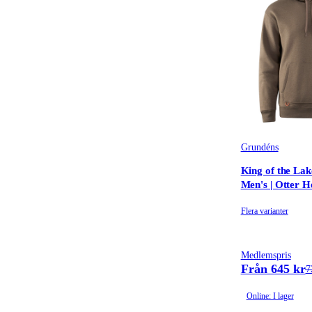
Grundéns
King of the Lak
Men's | Otter H
Flera varianter
Medlemspris
Från 645 kr
7
Online: I lager