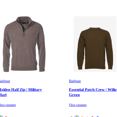
arbour
Barbour
olden Half Zip | Military
Essential Patch Crew | Will
Marl
Green
lera varianter
Flera varianter