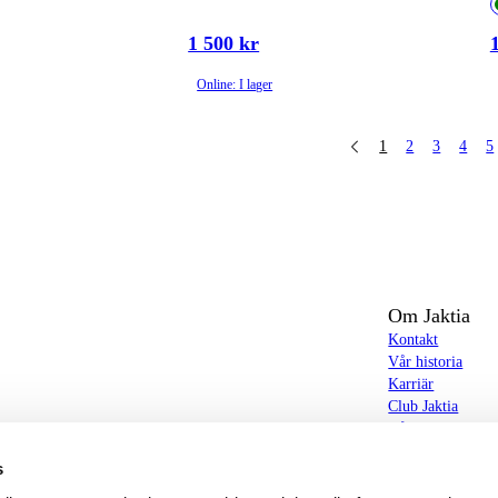
1 500 kr
Online: I lager
1
2
3
4
5
Om Jaktia
Kontakt
Vår historia
Karriär
Club Jaktia
t totalt 160-tal butiker i Norge, Sverige och i
Våra butiker
Våra varumärken
s
Notiser
butiker hittar du allt från jakt- och fiskeutrustning,
Jaktia Brand Gui