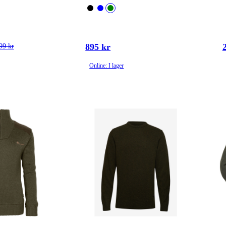
895 kr
99 kr
Online: I lager