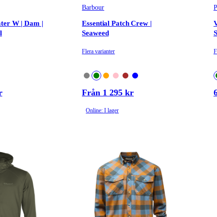
Barbour
P
ter W | Dam |
Essential Patch Crew |
l
Seaweed
S
Flera varianter
F
r
Från 1 295 kr
Online: I lager