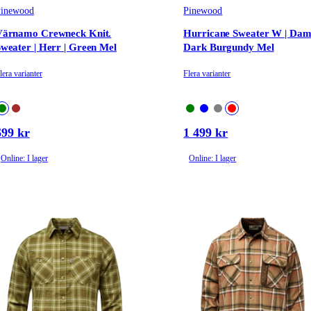
inewood
Pinewood
Värnamo Crewneck Knit.
Hurricane Sweater W | Dam
weater | Herr | Green Mel
Dark Burgundy Mel
lera varianter
Flera varianter
699 kr
1 499 kr
Online: I lager
Online: I lager