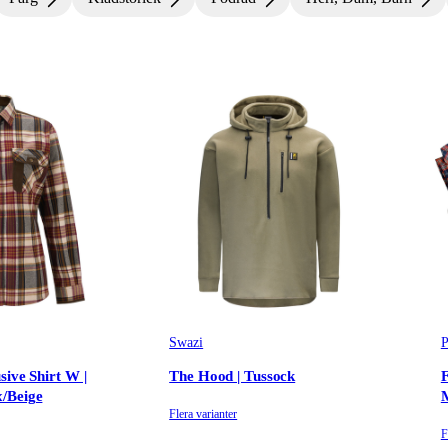
Swazi
P
sive Shirt W |
The Hood | Tussock
F
/Beige
Flera varianter
F