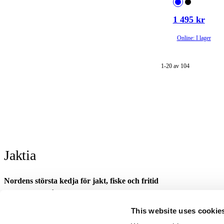
1 495 kr
Online: I lager
1-20 av 104
Jaktia
Nordens största kedja för jakt, fiske och fritid
Jaktia, som ingår i Burdock Outdoor Group, är en franchisekedja med et
Danmark.
This website uses cookie
Sortimentet består av utvalda produkter från ledande varumärken. I våra 