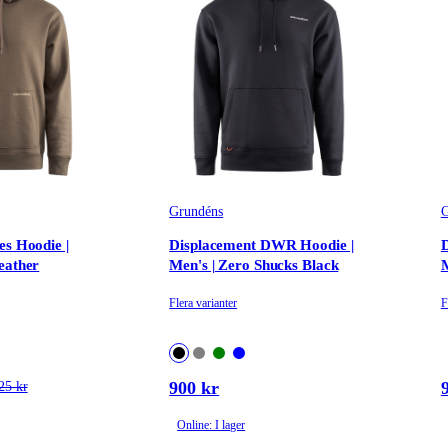
Grundéns
G
es Hoodie |
Displacement DWR Hoodie |
eather
Men's | Zero Shucks Black
M
Flera varianter
F
900 kr
25 kr
Online: I lager