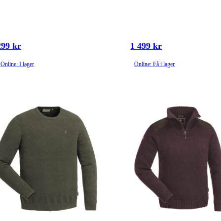
299 kr
1 499 kr
Online: I lager
Online: Få i lager