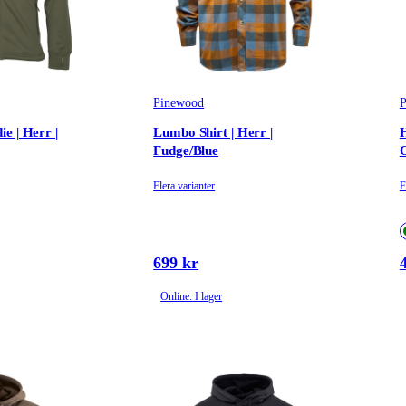
Pinewood
P
e | Herr |
Lumbo Shirt | Herr |
H
Fudge/Blue
O
Flera varianter
F
699 kr
Online: I lager