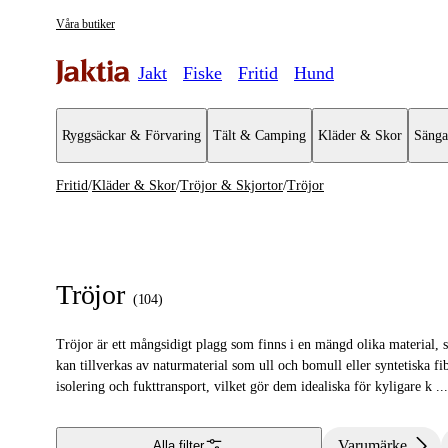
Våra butiker
Jakt
Fiske
Fritid
Hund
Ryggsäckar & Förvaring
Tält & Camping
Kläder & Skor
Sänga
Fritid
/
Kläder & Skor
/
Tröjor & Skjortor
/
Tröjor
Kläder & Skor
Se alla
Se alla Tr
Regnställ
Tröjor
Tröjor
(
104
)
Handskar & Vantar
T-shirts
Tröjor är ett mångsidigt plagg som finns i en mängd olika material, s
Kängor & Skor
Skjortor
kan tillverkas av naturmaterial som ull och bomull eller syntetiska f
isolering och fukttransport, vilket gör dem idealiska för kyligare k
...
Jackor
Västar
Varumärke
Alla filter