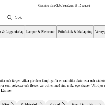
Missa inte våra Club Jaktiadagar 13-15 augusti
r & Liggunderlag
Lampor & Elektronik
Friluftskök & Matlagning
Verkty
öjor & Skjortor
tilar och färger, vilket gör dem lämpliga för en rad olika aktiviteter och väder
ibrer som polyester och fleece, var och en med sina unika egenskaper. Ulltröjor
Läs mer
Färg
Klädstorlek
Fodrad
Herr, Dam, Barn