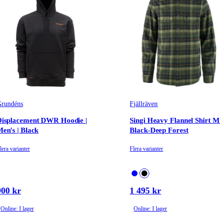
rundéns
Fjällräven
Displacement DWR Hoodie |
Singi Heavy Flannel Shirt M 
en's | Black
Black-Deep Forest
lera varianter
Flera varianter
900 kr
1 495 kr
Online: I lager
Online: I lager