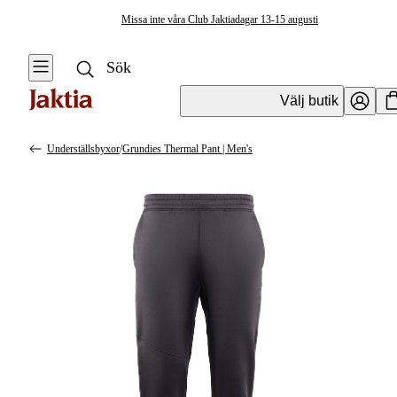
Missa inte våra Club Jaktiadagar 13-15 augusti
Välj butik
Underställsbyxor
/
Grundies Thermal Pant | Men's
Kläder & Skor
Se alla
Se alla
Underkläder &
Regnställ
Underställ
Underställströjor
Handskar &
Vantar
Strumpor &
Sockor
Kängor & Skor
Underställsbyxor
Jackor
Kalsonger
Västar