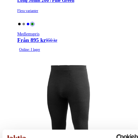
Long Johns 200 | Pine Green
Flera varianter
Medlemspris
Från 895 kr
950 kr
Online: I lager