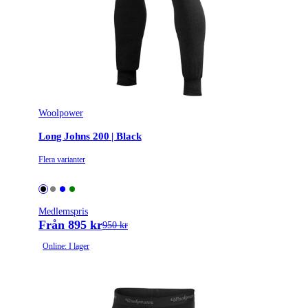
Färgnamn
Black
Tullstatsnummer
6103431520
Woolpower
Long Johns 200 | Black
Flera varianter
Medlemspris
Från 895 kr
950 kr
Online: I lager