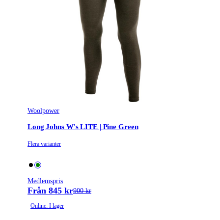
Woolpower
Long Johns W's LITE | Pine Green
Flera varianter
Medlemspris
Från 845 kr
900 kr
Online: I lager