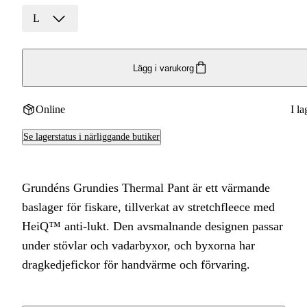
L
Lägg i varukorg
Online
I la
Se lagerstatus i närliggande butiker
Grundéns Grundies Thermal Pant är ett värmande
baslager för fiskare, tillverkat av stretchfleece med
HeiQ™ anti-lukt. Den avsmalnande designen passar
under stövlar och vadarbyxor, och byxorna har
dragkedjefickor för handvärme och förvaring.