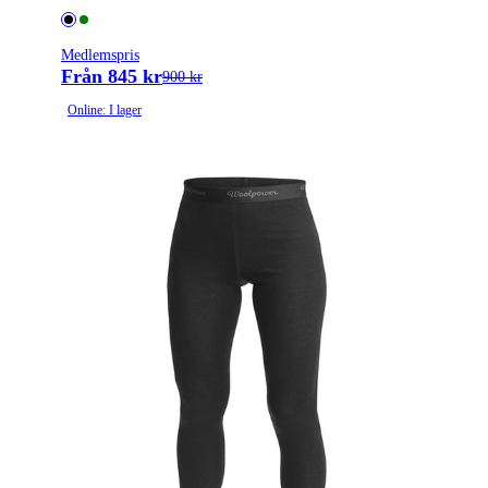
Medlemspris
Från 845 kr
900 kr
Online: I lager