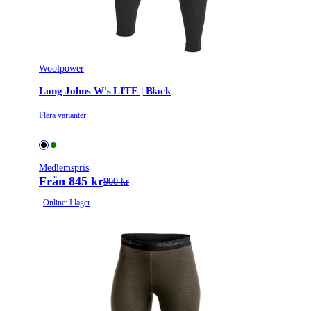
Woolpower
Long Johns W's LITE | Black
Flera varianter
Medlemspris
Från 845 kr
900 kr
Online: I lager