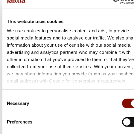
This website uses cookies
We use cookies to personalise content and ads, to provide
social media features and to analyse our traffic. We also sha
information about your use of our site with our social media,
Woolpower
advertising and analytics partners who may combine it with
Long Johns 400 | Black
other information that you’ve provided to them or that they’ve
collected from your use of their services. With your consent,
Flera varianter
we may share information you provide (such as your hashed
email address) with Google for conversion measurement.
1 400 kr
Consent
Online: I lager
Necessary
Selection
Preferences