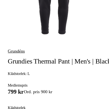
Tröjor &
Skjortor
Huvudbonader
Accessoarer
Underkläder &
Grundéns
Underställ
Grundies Thermal Pant | Men's | Blac
Byxor & Shorts
Klädstorlek:
L
Medlemspris
799 kr
Ord. pris 900 kr
Klädstorlek