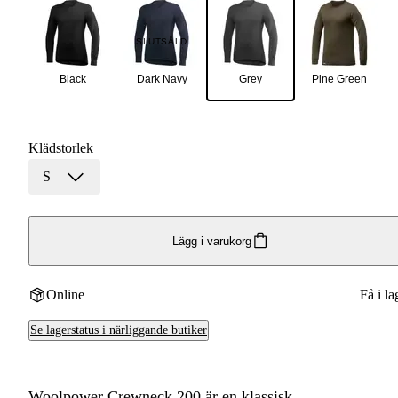
SLUTSÅLD
Black
Dark Navy
Grey
Pine Green
Klädstorlek
S
Lägg i varukorg
Online
Få i la
Se lagerstatus i närliggande butiker
Woolpower Crewneck 200 är en klassisk