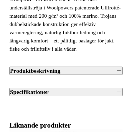
underställströja i Woolpowers patenterade Ullfrotté-
material med 200 g/m² och 100% merino. Tröjans
dubbelstickade konstruktion ger effektiv
värmereglering, naturlig fuktbortledning och
långvarig komfort – ett pålitligt baslager för jakt,
fiske och friluftsliv i alla väder.
Produktbeskrivning
Woolpower Crewneck 200 är en av Woolpowers mest sålda
baslagerströjor – och med rätta. Tillverkad i Sverige av
Specifikationer
100% merino i det patenterade Ullfrotté-materialet med 200
g/m² kombinerar den klassisk enkelhet med gedigen
Artikelnummer
J0012672
funktion. Det dubbelstickade tyget har en slät utsida som
skyddar mot nötning och håller plagget i form, samt en mjuk
Streckkod EAN / UPCA
7317430020144
Liknande produkter
frotté-insida som värmer och transporterar fukt bort från
huden. Merino-ullen reglerar kroppsvärmen naturligt – håller
Varumärke
Woolpower