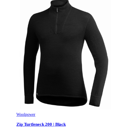
Woolpower
Zip Turtleneck 200 | Black