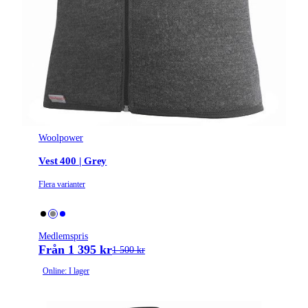
Woolpower
Vest 400 | Grey
Flera varianter
Medlemspris
Från 1 395 kr
1 500 kr
Online: I lager