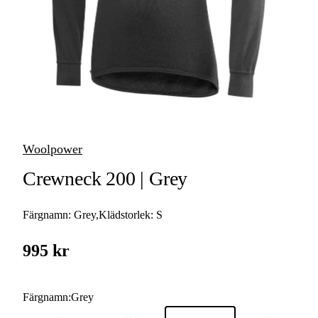
Tröjor &
Skjortor
Huvudbonader
Accessoarer
Underkläder &
Woolpower
Underställ
Crewneck 200 | Grey
Byxor & Shorts
Färgnamn:
Grey
,
Klädstorlek:
S
995 kr
Färgnamn
:
Grey