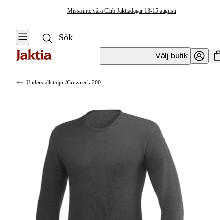
Missa inte våra Club Jaktiadagar 13-15 augusti
Välj butik
Underställströjor
/
Crewneck 200
Kläder & Skor
Se alla
Se alla
Underkläder &
Regnställ
Underställ
Underställströjor
Handskar &
Vantar
Strumpor &
Sockor
Kängor & Skor
Underställsbyxor
Jackor
Kalsonger
Västar