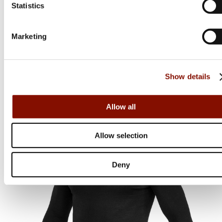
Woolpower
Statistics
Vest 400 | Black
Marketing
Flera varianter
Medlemspris
Show details
Från 1 395 kr
1 500 kr
Online: I lager
Allow all
Allow selection
Deny