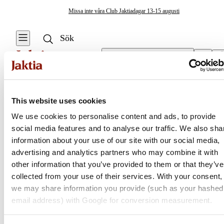
Missa inte våra Club Jaktiadagar 13-15 augusti
Välj butik
Övrig Fritid
/
Kikare
Övrig Fritid
This website uses cookies
Se alla
We use cookies to personalise content and ads, to provide
Handvärmare &
social media features and to analyse our traffic. We also sha
Jaktia
Fotvärmare
information about your use of our site with our social media,
advertising and analytics partners who may combine it with
Första hjälpen-kit
Nordens största kedja för jakt, fiske och fritid
other information that you’ve provided to them or that they’ve
Jaktia, som ingår i Burdock Outdoor Group, är en franchisekedja
collected from your use of their services. With your consent,
Myggmedel &
med ett totalt 160-tal butiker i Norge, Sverige och i Danmark.
we may share information you provide (such as your hashed
Myggskydd
Sortimentet består av utvalda produkter från ledande varumärken. I
email address) with Google for conversion measurement.
våra butiker hittar du allt från jakt- och fiskeutrustning, optik och
teknikprylar till hundprodukter, kläder, skor och matutrustning – och