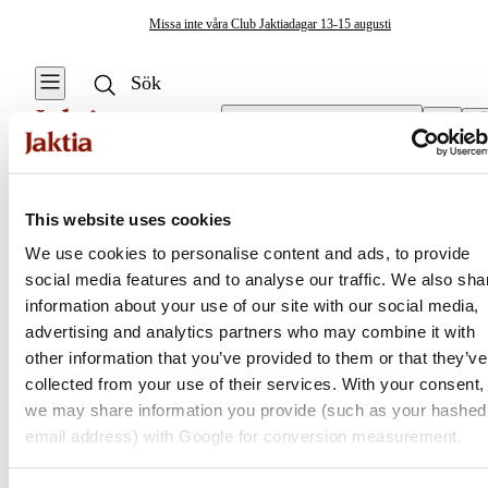
Missa inte våra Club Jaktiadagar 13-15 augusti
Välj butik
Övrig Fritid
/
Vandringsstavar
Övrig Fritid
This website uses cookies
Se alla
We use cookies to personalise content and ads, to provide
Handvärmare &
social media features and to analyse our traffic. We also sha
Jaktia
Fotvärmare
information about your use of our site with our social media,
advertising and analytics partners who may combine it with
Första hjälpen-kit
Nordens största kedja för jakt, fiske och fritid
other information that you’ve provided to them or that they’ve
Jaktia, som ingår i Burdock Outdoor Group, är en franchisekedja
collected from your use of their services. With your consent,
Myggmedel &
med ett totalt 160-tal butiker i Norge, Sverige och i Danmark.
we may share information you provide (such as your hashed
Myggskydd
Sortimentet består av utvalda produkter från ledande varumärken. I
email address) with Google for conversion measurement.
våra butiker hittar du allt från jakt- och fiskeutrustning, optik och
teknikprylar till hundprodukter, kläder, skor och matutrustning – och