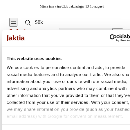
Missa inte våra Club Jaktiadagar 13-15 augusti
Välj butik
Sängar & Liggunderlag
/
Liggunderlag & Luftmadrasser
Sängar & Liggunderlag
This website uses cookies
Se alla
We use cookies to personalise content and ads, to provide
Sängar
social media features and to analyse our traffic. We also sha
Jaktia
information about your use of our site with our social media,
advertising and analytics partners who may combine it with
Nordens största kedja för jakt, fiske och fritid
other information that you’ve provided to them or that they’ve
Jaktia, som ingår i Burdock Outdoor Group, är en franchisekedja
collected from your use of their services. With your consent,
med ett totalt 160-tal butiker i Norge, Sverige och i Danmark.
we may share information you provide (such as your hashed
Sortimentet består av utvalda produkter från ledande varumärken. I
email address) with Google for conversion measurement.
våra butiker hittar du allt från jakt- och fiskeutrustning, optik och
teknikprylar till hundprodukter, kläder, skor och matutrustning – och