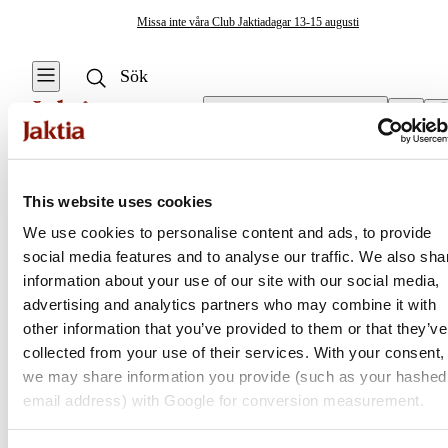
Missa inte våra Club Jaktiadagar 13-15 augusti
Välj butik
Sovsäckar & Sovtillbehör
/
Filtar
This website uses cookies
We use cookies to personalise content and ads, to provide
social media features and to analyse our traffic. We also sha
Jaktia
information about your use of our site with our social media,
advertising and analytics partners who may combine it with
Nordens största kedja för jakt, fiske och fritid
other information that you’ve provided to them or that they’ve
Jaktia, som ingår i Burdock Outdoor Group, är en franchisekedja
collected from your use of their services. With your consent,
med ett totalt 160-tal butiker i Norge, Sverige och i Danmark.
we may share information you provide (such as your hashed
Sortimentet består av utvalda produkter från ledande varumärken. I
email address) with Google for conversion measurement.
våra butiker hittar du allt från jakt- och fiskeutrustning, optik och
teknikprylar till hundprodukter, kläder, skor och matutrustning – och