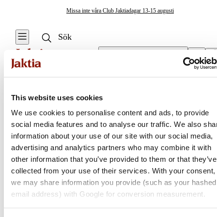
Missa inte våra Club Jaktiadagar 13-15 augusti
Välj butik
Sovsäckar & Sovtillbehör
/
Madrasser
This website uses cookies
We use cookies to personalise content and ads, to provide
social media features and to analyse our traffic. We also sha
Jaktia
information about your use of our site with our social media,
advertising and analytics partners who may combine it with
Nordens största kedja för jakt, fiske och fritid
other information that you’ve provided to them or that they’ve
Jaktia, som ingår i Burdock Outdoor Group, är en franchisekedja
collected from your use of their services. With your consent,
med ett totalt 160-tal butiker i Norge, Sverige och i Danmark.
we may share information you provide (such as your hashed
Sortimentet består av utvalda produkter från ledande varumärken. I
email address) with Google for conversion measurement.
våra butiker hittar du allt från jakt- och fiskeutrustning, optik och
teknikprylar till hundprodukter, kläder, skor och matutrustning – och