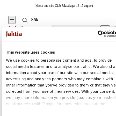
Missa inte våra Club Jaktiadagar 13-15 augusti
Välj butik
Tält
/
4-Mannatält
Tält & Camping
This website uses cookies
Se alla
We use cookies to personalise content and ads, to provide
Isfisketält &
social media features and to analyse our traffic. We also sha
Jaktia
Tillbehör
information about your use of our site with our social media,
advertising and analytics partners who may combine it with
Stolar & Bord
Nordens största kedja för jakt, fiske och fritid
other information that you’ve provided to them or that they’ve
Jaktia, som ingår i Burdock Outdoor Group, är en franchisekedja
collected from your use of their services. With your consent,
Eld & Tändare
med ett totalt 160-tal butiker i Norge, Sverige och i Danmark.
we may share information you provide (such as your hashed
Sortimentet består av utvalda produkter från ledande varumärken. I
email address) with Google for conversion measurement.
Krisberedskap
våra butiker hittar du allt från jakt- och fiskeutrustning, optik och
teknikprylar till hundprodukter, kläder, skor och matutrustning – och
Campingmöbler