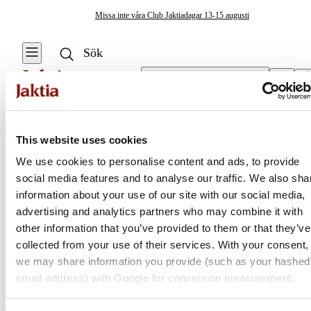
Missa inte våra Club Jaktiadagar 13-15 augusti
Välj butik
Tält
/
Brollys & Parasoll
Tält & Camping
This website uses cookies
Se alla
We use cookies to personalise content and ads, to provide
Isfisketält &
social media features and to analyse our traffic. We also sha
Jaktia
Tillbehör
information about your use of our site with our social media,
advertising and analytics partners who may combine it with
Stolar & Bord
Nordens största kedja för jakt, fiske och fritid
other information that you’ve provided to them or that they’ve
Jaktia, som ingår i Burdock Outdoor Group, är en franchisekedja
collected from your use of their services. With your consent,
Eld & Tändare
med ett totalt 160-tal butiker i Norge, Sverige och i Danmark.
we may share information you provide (such as your hashed
Sortimentet består av utvalda produkter från ledande varumärken. I
email address) with Google for conversion measurement.
Krisberedskap
våra butiker hittar du allt från jakt- och fiskeutrustning, optik och
teknikprylar till hundprodukter, kläder, skor och matutrustning – och
Campingmöbler