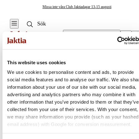
Missa inte våra Club Jaktiadagar 13-15 augusti
Välj butik
Tält & Camping
/
Tältpinnar & Linor
Tält & Camping
This website uses cookies
Se alla
We use cookies to personalise content and ads, to provide
Isfisketält &
social media features and to analyse our traffic. We also sha
Jaktia
Tillbehör
information about your use of our site with our social media,
advertising and analytics partners who may combine it with
Stolar & Bord
Nordens största kedja för jakt, fiske och fritid
other information that you’ve provided to them or that they’ve
Jaktia, som ingår i Burdock Outdoor Group, är en franchisekedja
collected from your use of their services. With your consent,
Eld & Tändare
med ett totalt 160-tal butiker i Norge, Sverige och i Danmark.
we may share information you provide (such as your hashed
Sortimentet består av utvalda produkter från ledande varumärken. I
email address) with Google for conversion measurement.
Krisberedskap
våra butiker hittar du allt från jakt- och fiskeutrustning, optik och
teknikprylar till hundprodukter, kläder, skor och matutrustning – och
Campingmöbler