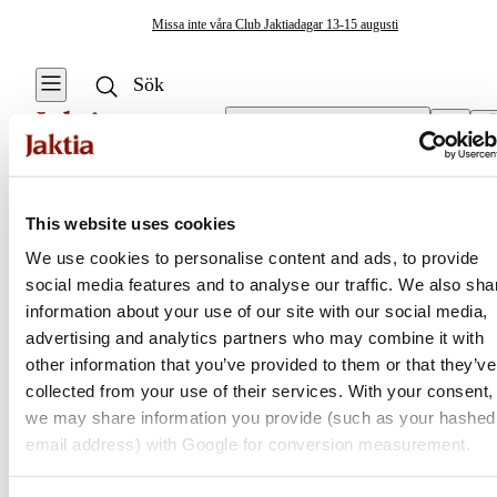
Missa inte våra Club Jaktiadagar 13-15 augusti
Välj butik
Tälttillbehör
/
Tältpinnar
Tält & Camping
This website uses cookies
Se alla
We use cookies to personalise content and ads, to provide
Isfisketält &
social media features and to analyse our traffic. We also sha
Jaktia
Tillbehör
information about your use of our site with our social media,
advertising and analytics partners who may combine it with
Stolar & Bord
Nordens största kedja för jakt, fiske och fritid
other information that you’ve provided to them or that they’ve
Jaktia, som ingår i Burdock Outdoor Group, är en franchisekedja
collected from your use of their services. With your consent,
Eld & Tändare
med ett totalt 160-tal butiker i Norge, Sverige och i Danmark.
we may share information you provide (such as your hashed
Sortimentet består av utvalda produkter från ledande varumärken. I
email address) with Google for conversion measurement.
Krisberedskap
våra butiker hittar du allt från jakt- och fiskeutrustning, optik och
teknikprylar till hundprodukter, kläder, skor och matutrustning – och
Campingmöbler