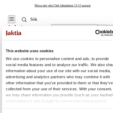
Missa inte våra Club Jaktiadagar 13-15 augusti
Välj butik
Tälttillbehör
/
Tältstänger
Tält & Camping
This website uses cookies
Se alla
We use cookies to personalise content and ads, to provide
Isfisketält &
social media features and to analyse our traffic. We also sha
Jaktia
Tillbehör
information about your use of our site with our social media,
advertising and analytics partners who may combine it with
Stolar & Bord
Nordens största kedja för jakt, fiske och fritid
other information that you’ve provided to them or that they’ve
Jaktia, som ingår i Burdock Outdoor Group, är en franchisekedja
collected from your use of their services. With your consent,
Eld & Tändare
med ett totalt 160-tal butiker i Norge, Sverige och i Danmark.
we may share information you provide (such as your hashed
Sortimentet består av utvalda produkter från ledande varumärken. I
email address) with Google for conversion measurement.
Krisberedskap
våra butiker hittar du allt från jakt- och fiskeutrustning, optik och
teknikprylar till hundprodukter, kläder, skor och matutrustning – och
Campingmöbler