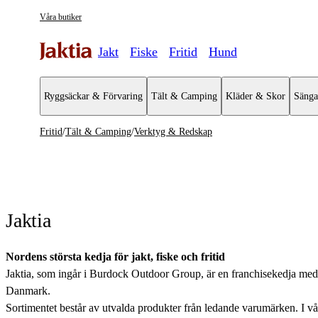
Våra butiker
Jakt
Fiske
Fritid
Hund
Ryggsäckar & Förvaring
Tält & Camping
Kläder & Skor
Sänga
Fritid
/
Tält & Camping
/
Verktyg & Redskap
Tält & Camping
Se alla
Isfisketält & Tillbehör
Jaktia
Stolar & Bord
Eld & Tändare
Nordens största kedja för jakt, fiske och fritid
Jaktia, som ingår i Burdock Outdoor Group, är en franchisekedja med et
Krisberedskap
Danmark.
Sortimentet består av utvalda produkter från ledande varumärken. I våra 
Campingmöbler