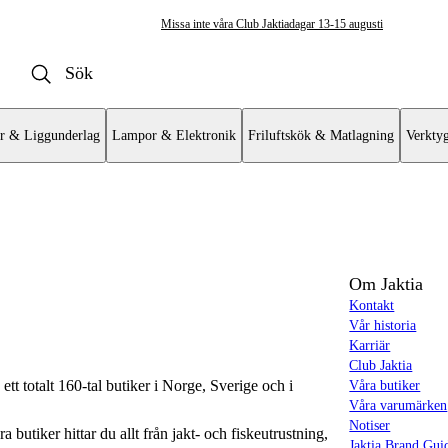
Missa inte våra Club Jaktiadagar 13-15 augusti
r & Liggunderlag
Lampor & Elektronik
Friluftskök & Matlagning
Verkty
Om Jaktia
Kontakt
Vår historia
Karriär
Club Jaktia
t totalt 160-tal butiker i Norge, Sverige och i
Våra butiker
Våra varumärken
Notiser
butiker hittar du allt från jakt- och fiskeutrustning,
Jaktia Brand Gui