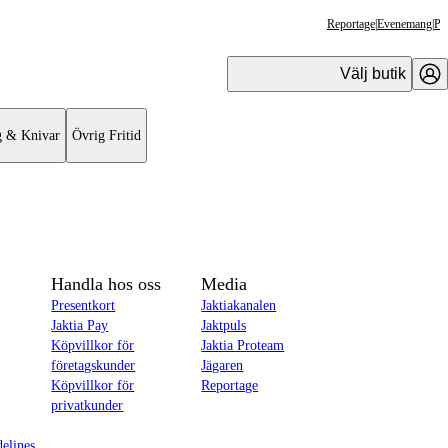
Reportage
|
Evenemang
|
Pr
Välj butik
g & Knivar
Övrig Fritid
Handla hos oss
Media
Presentkort
Jaktiakanalen
Jaktia Pay
Jaktpuls
Köpvillkor för
Jaktia Proteam
företagskunder
Jägaren
Köpvillkor för
Reportage
privatkunder
delines