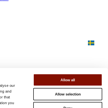
Allow all
alyse our
ing and
Allow selection
r that
ation you