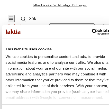
Missa inte våra Club Jaktiadagar 13-15 augusti
Välj butik
Knivar
/
Slaktknivar
Verktyg & Knivar
This website uses cookies
Se alla
Se alla Knivar
We use cookies to personalise content and ads, to provide
Multiverktyg
Svampknivar
social media features and to analyse our traffic. We also sha
Jaktia
information about your use of our site with our social media,
Tillbehör
Knivtillbehör
advertising and analytics partners who may combine it with
Nordens största kedja för jakt, fiske och fritid
other information that you’ve provided to them or that they’ve
Sågar
Vildmarksknivar
Jaktia, som ingår i Burdock Outdoor Group, är en franchisekedja
collected from your use of their services. With your consent,
med ett totalt 160-tal butiker i Norge, Sverige och i Danmark.
we may share information you provide (such as your hashed
Knivar
Jaktknivar
Sortimentet består av utvalda produkter från ledande varumärken. I
email address) with Google for conversion measurement.
våra butiker hittar du allt från jakt- och fiskeutrustning, optik och
Yxor
Fällknivar
teknikprylar till hundprodukter, kläder, skor och matutrustning – och