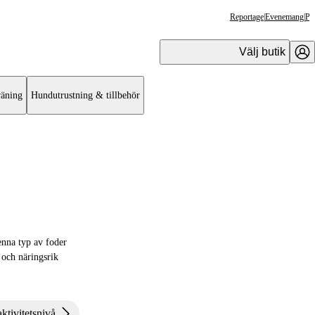
Reportage
|
Evenemang
|
Pr
Välj butik
äning
Hundutrustning & tillbehör
enna typ av foder
t och näringsrik
ktivitetsnivå