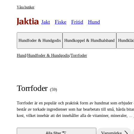
Våra butiker
Jakt
Fiske
Fritid
Hund
Hundfoder & Hundgodis
Hundkoppel & Hundhalsband
Hundkläd
Hund
/
Hundfoder & Hundgodis
/
Torrfoder
Hundfoder & Hundgodis
Se alla
Se alla To
Torrfoder
Torrfoder
(
59
)
Färskfoder
Torrfoder är en populär och praktisk form av hundmat som erbjuder e
Våtfoder
består av torkade ingredienser som har bearbetats till små, hårda bita
kost, vilket innebär att det innehåller alla de vitaminer, mineraler,
...
Frystorkat foder
Träningsgodis & belöningsgodis
Varumärke
Alla filter