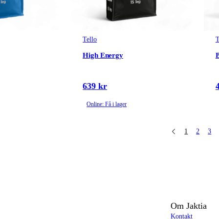
Tello
T
High Energy
639 kr
Online: Få i lager
1
2
3
Om Jaktia
Kontakt