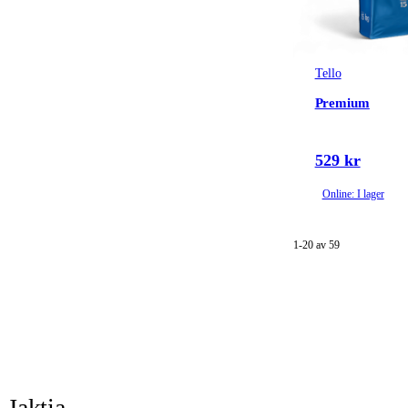
Tello
Premium
529 kr
Online: I lager
1-20 av 59
Jaktia