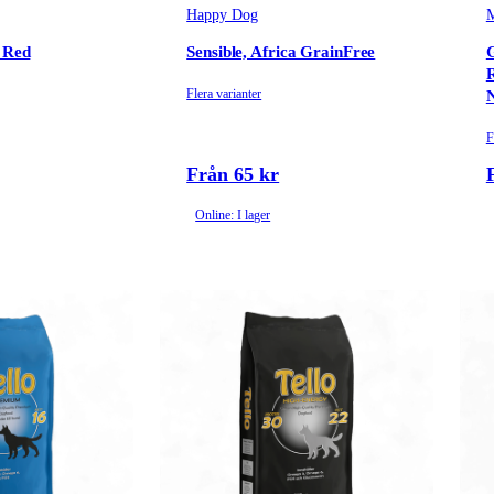
Happy Dog
M
y Red
Sensible, Africa GrainFree
G
R
Flera varianter
F
Från 65 kr
Online: I lager