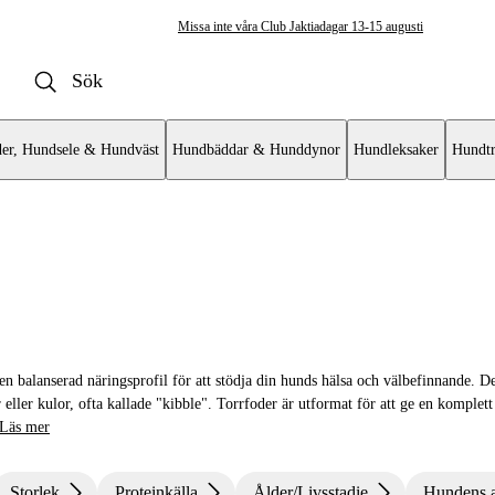
Missa inte våra Club Jaktiadagar 13-15 augusti
er, Hundsele & Hundväst
Hundbäddar & Hunddynor
Hundleksaker
Hundtr
rrfoder
n balanserad näringsprofil för att stödja din hunds hälsa och välbefinnande. D
r eller kulor, ofta kallade "kibble". Torrfoder är utformat för att ge en komplet
Läs mer
Storlek
Proteinkälla
Ålder/Livsstadie
Hundens a