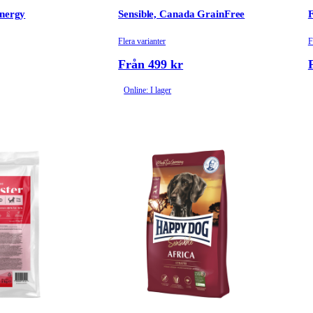
Energy
Sensible, Canada GrainFree
F
Flera varianter
F
Från 499 kr
Online: I lager