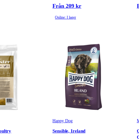
Från 209 kr
Online: I lager
Happy Dog
M
oultry
Sensible, Ireland
G