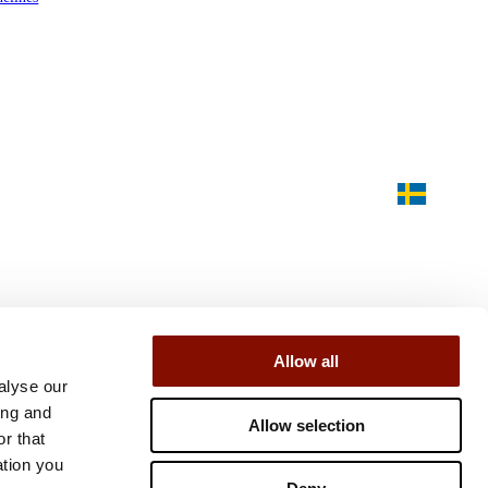
Allow all
alyse our
ing and
Allow selection
r that
ation you