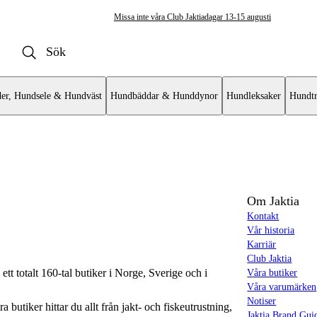
Missa inte våra Club Jaktiadagar 13-15 augusti
er, Hundsele & Hundväst
Hundbäddar & Hunddynor
Hundleksaker
Hundtr
Om Jaktia
Kontakt
Vår historia
Karriär
Club Jaktia
t totalt 160-tal butiker i Norge, Sverige och i
Våra butiker
Våra varumärken
Notiser
butiker hittar du allt från jakt- och fiskeutrustning,
Jaktia Brand Gui