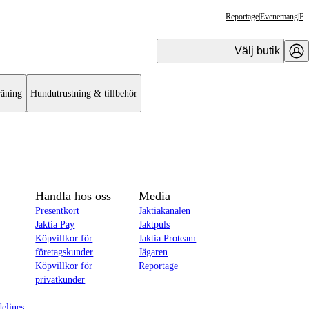
Reportage
|
Evenemang
|
Pr
Välj butik
äning
Hundutrustning & tillbehör
Handla hos oss
Media
Presentkort
Jaktiakanalen
Jaktia Pay
Jaktpuls
Köpvillkor för
Jaktia Proteam
företagskunder
Jägaren
Köpvillkor för
Reportage
privatkunder
delines