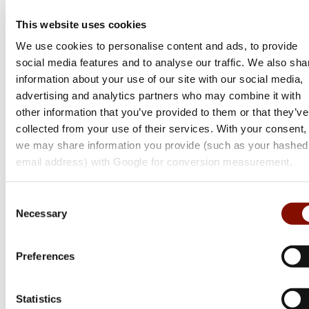
Flera varianter
This website uses cookies
289 kr
Från 225 kr
We use cookies to personalise content and ads, to provide
Online: I lager
Online: I lager
social media features and to analyse our traffic. We also sha
information about your use of our site with our social media,
advertising and analytics partners who may combine it with
other information that you’ve provided to them or that they’ve
collected from your use of their services. With your consent,
we may share information you provide (such as your hashed
email address) with Google for conversion measurement.
Consent
Necessary
Selection
Barq
Barbour
Preferences
Stretchkoppel
Tartan/Webbing Collar
Flera varianter
Statistics