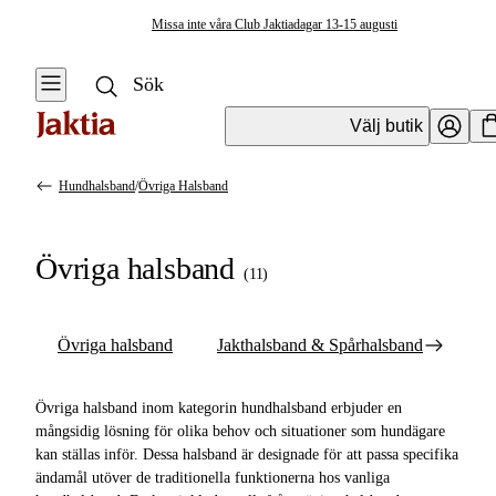
Missa inte våra Club Jaktiadagar 13-15 augusti
Välj butik
Hundhalsband
/
Övriga Halsband
Hundkoppel & Hundhalsband
Se alla
Se alla
Övriga halsband
Hundhalsband
(
11
)
Hundhalsband
Övriga halsband
Hundkoppel &
Övriga halsband
Jakthalsband & Spårhalsband
Hundlinor
Jakthalsband &
Spårhalsband
Övriga halsband inom kategorin hundhalsband erbjuder en
Tillbehör
mångsidig lösning för olika behov och situationer som hundägare
Hundhalsband
kan ställas inför. Dessa halsband är designade för att passa specifika
ändamål utöver de traditionella funktionerna hos vanliga