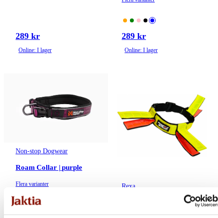
289 kr
289 kr
Online: I lager
Online: I lager
Non-stop Dogwear
Roam Collar | purple
Flera varianter
Rexa
Reflexhalsb.M Flärp