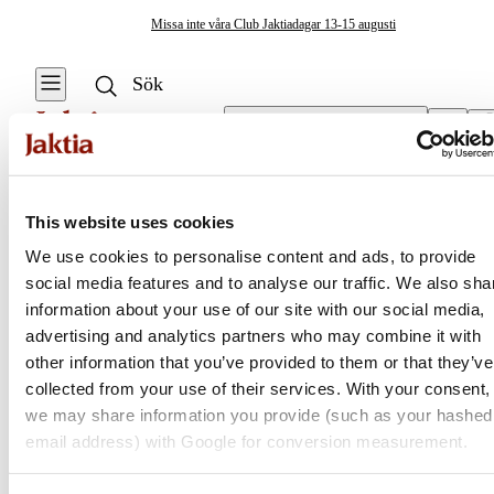
Missa inte våra Club Jaktiadagar 13-15 augusti
Välj butik
Hundmat- & Hundvattenskålar
/
Hundskålar
This website uses cookies
We use cookies to personalise content and ads, to provide
social media features and to analyse our traffic. We also sha
Jaktia
information about your use of our site with our social media,
advertising and analytics partners who may combine it with
Nordens största kedja för jakt, fiske och fritid
other information that you’ve provided to them or that they’ve
Jaktia, som ingår i Burdock Outdoor Group, är en franchisekedja
collected from your use of their services. With your consent,
med ett totalt 160-tal butiker i Norge, Sverige och i Danmark.
we may share information you provide (such as your hashed
Sortimentet består av utvalda produkter från ledande varumärken. I
email address) with Google for conversion measurement.
våra butiker hittar du allt från jakt- och fiskeutrustning, optik och
teknikprylar till hundprodukter, kläder, skor och matutrustning – och