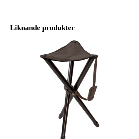
Artikelnummer
J0008836
Streckkod EAN / UPCA
7340143709617
Liknande produkter
Varumärke
Alces
Längd (cm)
16
Tillverkarens artikelnummer
102150
Leverantörens artikelnummer
102150
Färgnamn
Mässing
Tullstatsnummer
9205100000
Variant
16 cm