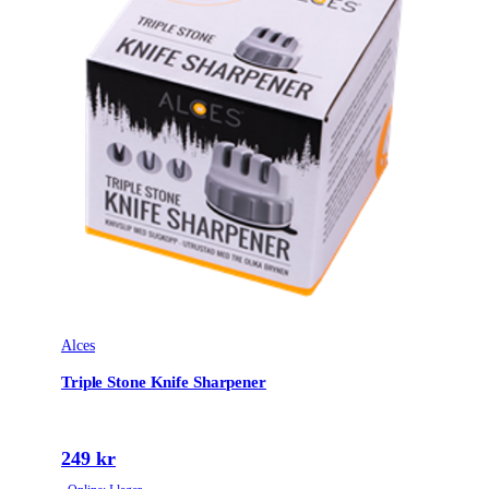
Alces
Triple Stone Knife Sharpener
249 kr