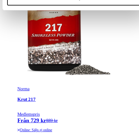
Norma
Krut 217
Medlemspris
Från 729 kr
889 kr
Online: Säljs ej online