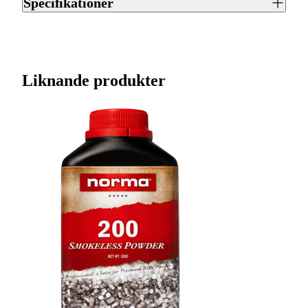
Specifikationer
val av krut eller patron till ditt vapen hjälper vi dig gärna i
din närmaste Jaktiabutik.
Artikelnummer
J0028755
Streckkod EAN / UPCA
6420615700562
Liknande produkter
Varumärke
Vihtavuori
Kulvikt (gram/grain)
Annat
Blyfri
Ja
Antal per förpackning
1
Ursprungsland
FI
Tillverkarens artikelnummer
544050
Leverantörens artikelnummer
544050
Tullstatsnummer
3601000000