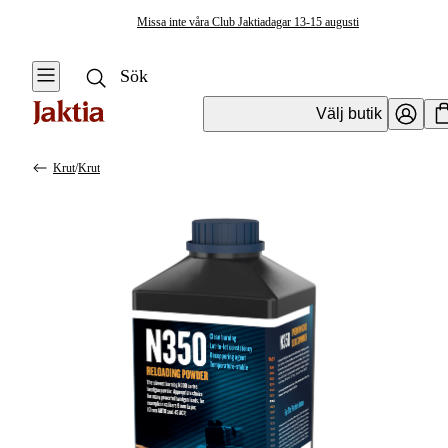
Missa inte våra Club Jaktiadagar 13-15 augusti
Välj butik
Krut
/
Krut
Ammunition
Se alla
Se alla
Handladdning
Kulgevärsammunition
Laddpressar &
laddverktyg
Hagelammunition
Kulor för
Pistolammunition &
handladdning
Revolverammunition
Tändhattar och
Övrig ammunition
Krut för
handladdning
Luftgevärsammunition