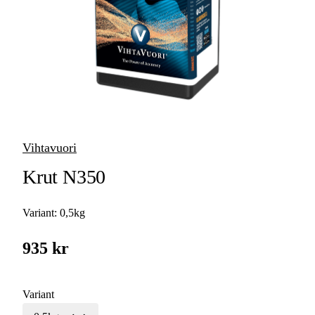
Övriga tillbehör
Handladdning
& verktyg vid
handladdning
Hylshantering
Mät- &
Precisionsteknik
Vihtavuori
Krut N350
Variant:
0,5kg
935 kr
Variant