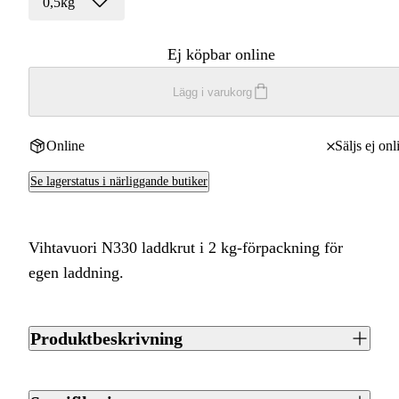
0,5kg
Ej köpbar online
Lägg i varukorg
Online
Säljs ej onl
Se lagerstatus i närliggande butiker
Vihtavuori N330 laddkrut i 2 kg-förpackning för
egen laddning.
Produktbeskrivning
Vihtavuori N330 är ett träffsäkert krut för dig som laddar din
egen ammunition, här i en burk om 2 kg. Är du osäker på