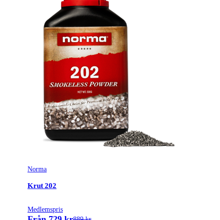
Norma
Krut 202
Medlemspris
Från 729 kr
889 kr