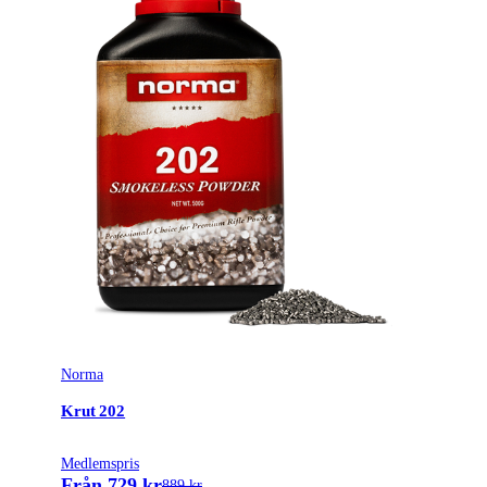
Norma
Krut 202
Medlemspris
Från 729 kr
889 kr