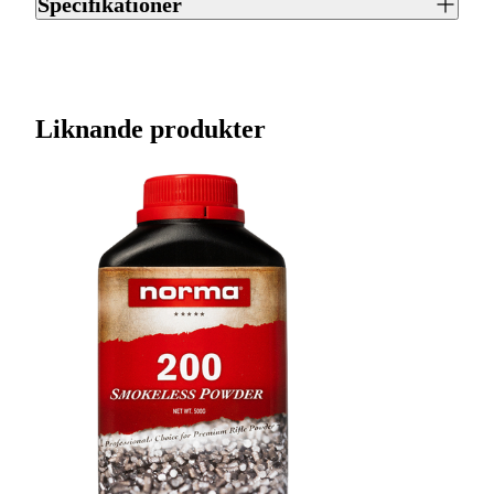
Specifikationer
val av krut eller patron till ditt vapen hjälper vi dig gärna i
din närmaste Jaktiabutik.
Artikelnummer
J0028790
Streckkod EAN / UPCA
6420615700074
Liknande produkter
Varumärke
Vihtavuori
Kulvikt (gram/grain)
Annat
Blyfri
Ja
Antal per förpackning
1
Ursprungsland
FI
Tillverkarens artikelnummer
544006
Leverantörens artikelnummer
544006
Tullstatsnummer
3601000000