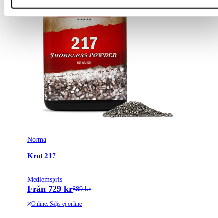
Norma
Krut 217
Medlemspris
Från 729 kr
889 kr
Online: Säljs ej online