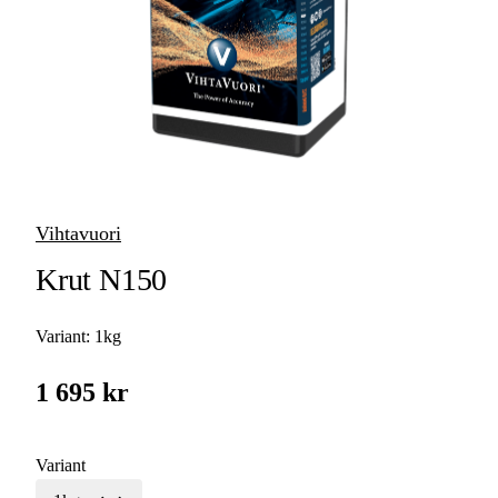
Övriga tillbehör
Handladdning
& verktyg vid
handladdning
Hylshantering
Mät- &
Precisionsteknik
Vihtavuori
Krut N150
Variant:
1kg
1 695 kr
Variant