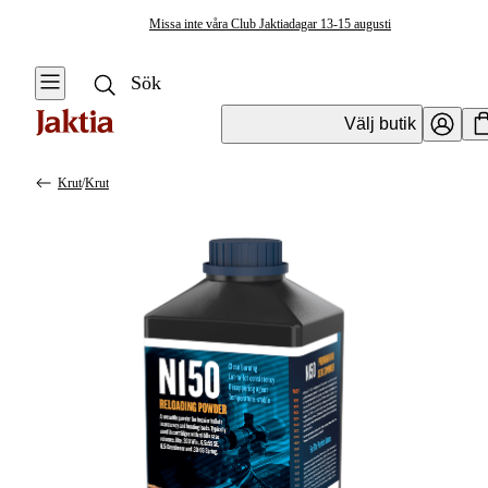
Missa inte våra Club Jaktiadagar 13-15 augusti
Välj butik
Krut
/
Krut
Ammunition
Se alla
Se alla
Handladdning
Kulgevärsammunition
Laddpressar &
laddverktyg
Hagelammunition
Kulor för
Pistolammunition &
handladdning
Revolverammunition
Tändhattar och
Övrig ammunition
Krut för
handladdning
Luftgevärsammunition