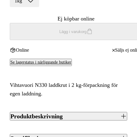
1kg
Ej köpbar online
Lägg i varukorg
Online
Säljs ej onl
Se lagerstatus i närliggande butiker
Vihtavuori N330 laddkrut i 2 kg-förpackning för
egen laddning.
Produktbeskrivning
Vihtavuori N330 är ett träffsäkert krut för dig som laddar din
egen ammunition, här i en burk om 2 kg. Är du osäker på