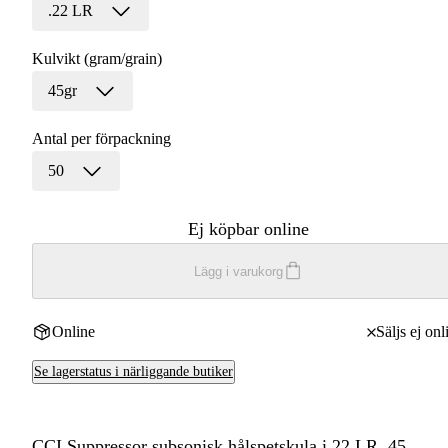
.22 LR
Kulvikt (gram/grain)
45gr
Antal per förpackning
50
Ej köpbar online
Lägg i varukorg
Online
Säljs ej onl
Se lagerstatus i närliggande butiker
CCI Suppressor subsonisk hålspetskula i 22 LR, 45