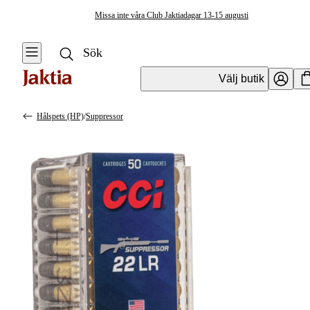
Missa inte våra Club Jaktiadagar 13-15 augusti
Välj butik
Hålspets (HP)
/
Suppressor
Ammunition
Se alla
Se alla
Kulgevärsammunition
Kulgevärsammunition
Hålspets (HP)
Hagelammunition
Halvmantlad (SP)
Pistolammunition &
Revolverammunition
Helmantlad (FMJ)
Övrig ammunition
Luftgevärsammunition