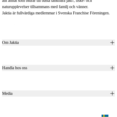
allt annat som bidrar till bästa tänkbara jakt-, fiske- och
naturupplevelser tillsammans med familj och vänner.
Jaktia är fullvärdiga medlemmar i Svenska Franchise Föreningen.
Om Jaktia
Kontakt
Vår historia
Karriär
Handla hos oss
Club Jaktia
Våra butiker
Presentkort
Våra varumärken
Jaktia Pay
Notiser
Köpvillkor för företagskunder
Jaktia Brand Guidelines
Media
Köpvillkor för privatkunder
Jaktiakanalen
Jaktpuls
Jaktia Proteam