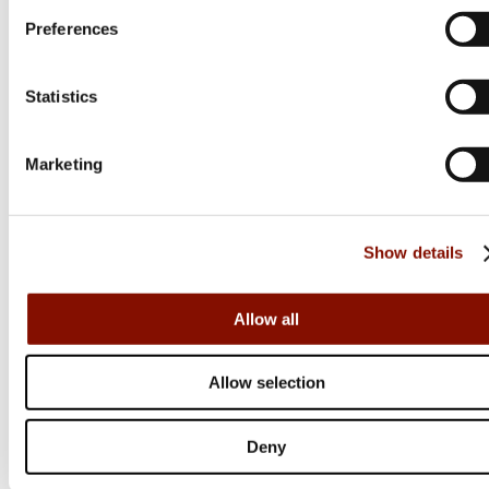
Preferences
Lapua
ScenarL OTM
Statistics
Flera varianter
Från 816 kr
Marketing
Online: Säljs ej online
Show details
Allow all
Allow selection
Deny