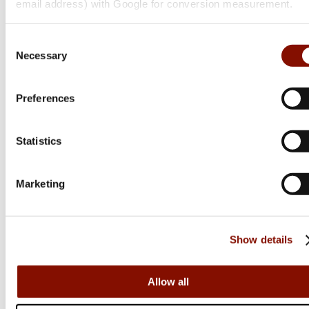
email address) with Google for conversion measurement.
Pinewood
Consent
Mikrofleece Scarf | Unisex | Green
Necessary
Selection
Flera varianter
Preferences
Medlemspris
Statistics
Från 125 kr
149 kr
Online: I lager
Marketing
Show details
Allow all