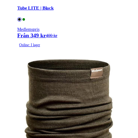
Tube LITE | Black
Medlemspris
Från 349 kr
400 kr
Online: I lager