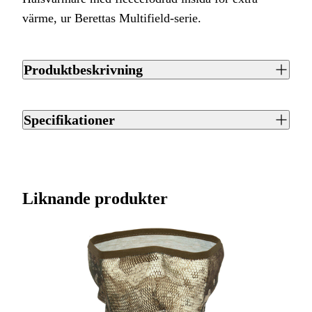
värme, ur Berettas Multifield-serie.
Produktbeskrivning
Camo Neckwarmer är ett halsvärmare med innerfoder i
fleece som ger lite extra värme när det blir kallt. Den hör till
Specifikationer
Berettas Multifield-serie, som spänner över friluftsliv,
jaktmiljöer som Open Country, Forest, Mountain och
Artikelnummer
J0003662
Waterfowler, samt sportskyttets olika discipliner.
Streckkod EAN / UPCA
8051832513925
Liknande produkter
Varumärke
Beretta
Tillverkarens artikelnummer
SF141T14650858UNI
Klädstorlek
UNI
Leverantörens artikelnummer
SF141T14650858UNI