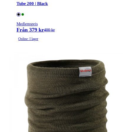
Tube 200 | Black
Medlemspris
Från 379 kr
400 kr
Online: I lager