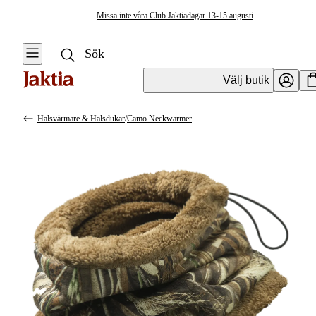
Missa inte våra Club Jaktiadagar 13-15 augusti
Välj butik
Halsvärmare & Halsdukar
/
Camo Neckwarmer
Jaktkläder & Jaktskor
Se alla
Se alla
Accessoarer
Jackor
Balaclava &
Ansiktsmasker
Jaktställ
Plaggvård
Byxor & Shorts
Plånböcker &
Tröjor &
Licenshållare
Skjortor
Slipsar &
Västar