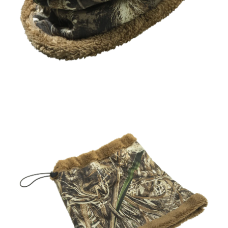
Näsdukar
Kängor & Skor
Bälten & hängslen
Underkläder &
Halsvärmare &
Underställ
Halsdukar
Handskar &
Vantar
Accessoarer
Huvudbonader