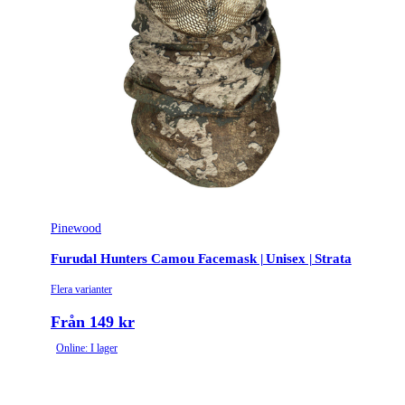
Camo Real Tree Max
Färgnamn
5
Pinewood
Furudal Hunters Camou Facemask | Unisex | Strata
Flera varianter
Från 149 kr
Online: I lager