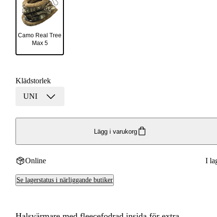
Camo Real Tree
Max 5
Klädstorlek
UNI
Lägg i varukorg
Online
I la
Se lagerstatus i närliggande butiker
Halsvärmare med fleecefodrad insida för extra