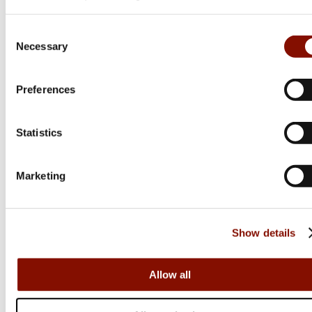
Women | Leather Brown
High Vis Orange
Consent
Flera varianter
Flera varianter
Necessary
Selection
2 995 kr
1 999 kr
Online: I lager
Online: I lager
Preferences
Statistics
Marketing
Show details
Beretta
Härkila
Allow all
Uniform Pro 20.20 |
Kamko fleece väst |
BlueTotal Eclipse & Blue
Brown/Red