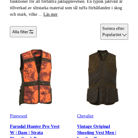
funktioner för att förbättra jaktupplevelsen. En typisk jaktväst är
tillverkad av slitstarka material som tål tuffa förhållanden i skog
Kängor & Skor
och mark, vilke
...
Läs mer
Underkläder &
Sortera efter
:
Alla filter
Underställ
Popularitet
Handskar &
Vantar
Accessoarer
Huvudbonader
Pinewood
Chevalier
Furudal Hunter Pro Vest
Vintage Original
W | Dam | Strata
Shooting Vest Men |