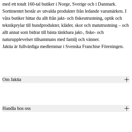
med ett totalt 160-tal butiker i Norge, Sverige och i Danmark.
Sortimentet består av utvalda produkter från ledande varumärken. I
våra butiker hittar du allt från jakt- och fiskeutrustning, optik och
teknikprylar till hundprodukter, kläder, skor och matutrustning – och
allt annat som bidrar till bästa tänkbara jakt-, fiske- och
naturupplevelser tillsammans med familj och vänner.
Jaktia är fullvärdiga medlemmar i Svenska Franchise Föreningen.
Om Jaktia
Kontakt
Vår historia
Karriär
Handla hos oss
Club Jaktia
Våra butiker
Presentkort
Våra varumärken
Jaktia Pay
Notiser