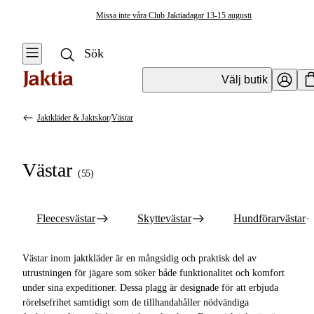
Missa inte våra Club Jaktiadagar 13-15 augusti
Välj butik
Jaktkläder & Jaktskor
/
Västar
Jaktkläder & Jaktskor
Se alla
Se alla Västar
Västar
(
55
)
Jackor
Fleecesvästar
Jaktställ
Skyttevästar
Fleecesvästar
Skyttevästar
Hundförarvästar
Byxor & Shorts
Hundförarvästar
Västar inom jaktkläder är en mångsidig och praktisk del av
Tröjor &
Värmevästar
utrustningen för jägare som söker både funktionalitet och komfort
Skjortor
under sina expeditioner. Dessa plagg är designade för att erbjuda
Fodrad väst &
rörelsefrihet samtidigt som de tillhandahåller nödvändiga
Västar
Dunväst