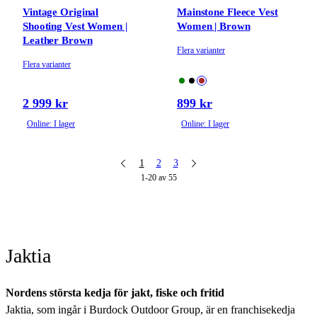
Vintage Original
Mainstone Fleece Vest
Shooting Vest Women |
Women | Brown
Leather Brown
Flera varianter
Flera varianter
2 999 kr
899 kr
Online: I lager
Online: I lager
1
2
3
1-20 av 55
Jaktia
Nordens största kedja för jakt, fiske och fritid
Jaktia, som ingår i Burdock Outdoor Group, är en franchisekedja