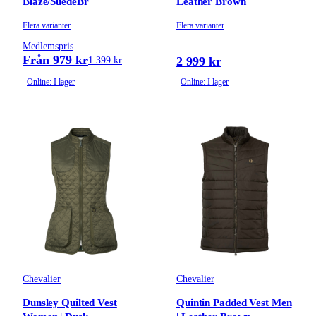
Blaze/SuedeBr
Leather Brown
Flera varianter
Flera varianter
Medlemspris
Från 979 kr
2 999 kr
1 399 kr
Online: I lager
Online: I lager
Chevalier
Chevalier
Dunsley Quilted Vest
Quintin Padded Vest Men