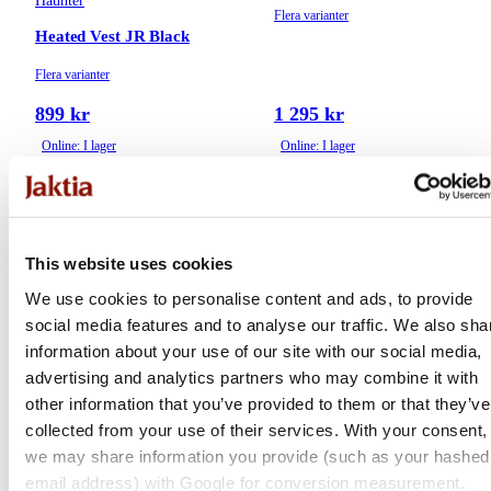
Haunter
Flera varianter
Heated Vest JR Black
Flera varianter
899 kr
1 295 kr
Online: I lager
Online: I lager
This website uses cookies
We use cookies to personalise content and ads, to provide
social media features and to analyse our traffic. We also sha
information about your use of our site with our social media,
advertising and analytics partners who may combine it with
other information that you’ve provided to them or that they’ve
collected from your use of their services. With your consent,
Chevalier
Chevalier
we may share information you provide (such as your hashed
email address) with Google for conversion measurement.
Vintage Dogsport Vest
Chase Doghandler Vest |