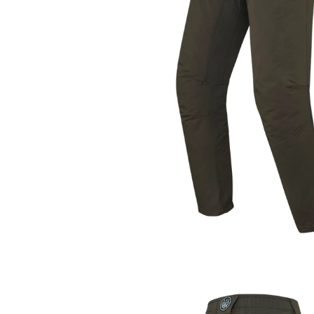
Kängor & Skor
Regnbyxo
Underkläder & Underställ
Zip-off b
Handskar & Vantar
Friluftsby
Accessoarer
Huvudbonader