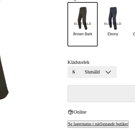
r
SLUTSÅLD
SLUTSÅLD
yxor
Brown Bark
Ebony
G
xor
Klädstorlek
S
Slutsåld
Online
Se lagerstatus i närliggande butiker