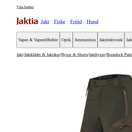
Våra butiker
Jakt
Fiske
Fritid
Hund
Vapen & Vapentillbehör
Optik
Ammunition
Jaktelektronik
Jak
Jakt
/
Jaktkläder & Jaktskor
/
Byxor & Shorts
/
Jaktbyxor
/
Boondock Pant
Jaktkläder & Jaktskor
Se alla
Se alla B
Jackor
Jaktbyxor
Jaktställ
Vardagsby
Byxor & Shorts
Vandrings
Tröjor & Skjortor
Bibs
Västar
Shorts