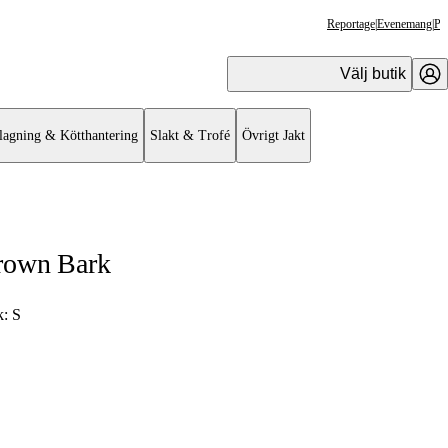
Reportage
|
Evenemang
|
Pr
Välj butik
lagning & Kötthantering
Slakt & Trofé
Övrigt Jakt
rown Bark
k:
S