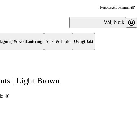
Reportage
|
Evenemang
|
Pr
Välj butik
lagning & Kötthantering
Slakt & Trofé
Övrigt Jakt
nts | Light Brown
ek:
46