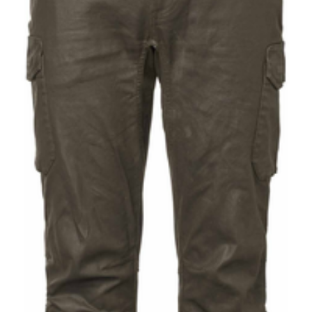
Light Brown
62034235