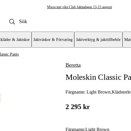
Missa inte våra Club Jaktiadagar 13-15 augusti
tkläder & Jaktskor
Jaktväskor & Förvaring
Jaktverktyg & jakttillbehör
Mat
assic Pants
Beretta
yxor & Shorts
Moleskin Classic Pa
xor
Färgnamn:
Light Brown
,
Klädstorl
byxor
2 295 kr
Färgnamn
:
Light Brown