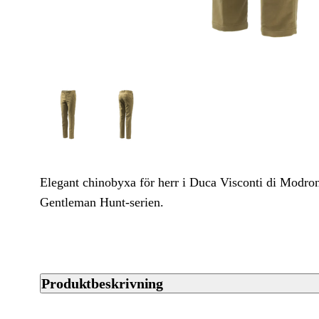
Elegant chinobyxa för herr i Duca Visconti di Modro
Gentleman Hunt-serien.
Produktbeskrivning
Moleskin Classic är en chinobyxa för herr i tyg från Duca Vi