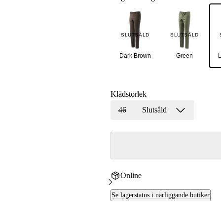
r
SLUTSÅLD
SLUTSÅLD
yxor
Dark Brown
Green
L
xor
Klädstorlek
46
Slutsåld
Online
Se lagerstatus i närliggande butiker