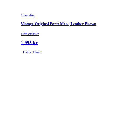
Chevalier
Vintage Original Pants Men | Leather Brown
Flera varianter
1 995 kr
Online: I lager