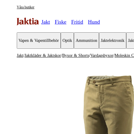
Våra butiker
Jakt
Fiske
Fritid
Hund
Vapen & Vapentillbehör
Optik
Ammunition
Jaktelektronik
Jak
Jakt
/
Jaktkläder & Jaktskor
/
Byxor & Shorts
/
Vardagsbyxor
/
Moleskin Cl
Jaktkläder & Jaktskor
Se alla
Se alla B
Jackor
Jaktbyxor
Jaktställ
Vardagsby
Byxor & Shorts
Vandrings
Tröjor & Skjortor
Bibs
Västar
Shorts