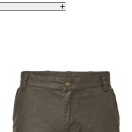
ren. Byxan hör till Berettas
ant hantverk, fina tyger och
J0004226
8051832360222
Beretta
RO
Herr
100% Bomull
CU61204400008946
46
CU61204400008946