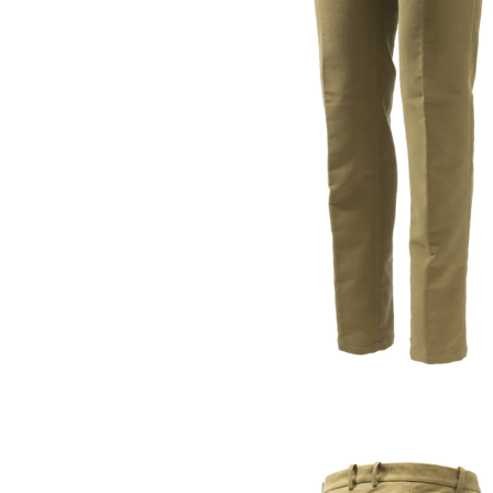
Kängor & Skor
Regnbyxo
Underkläder & Underställ
Zip-off b
Handskar & Vantar
Friluftsby
Accessoarer
Huvudbonader