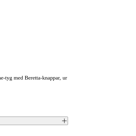
ne-tyg med Beretta-knappar, ur
sconti di Modrone med Berettas