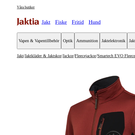
Våra butiker
Jakt
Fiske
Fritid
Hund
Vapen & Vapentillbehör
Optik
Ammunition
Jaktelektronik
Jak
Jakt
/
Jaktkläder & Jaktskor
/
Jackor
/
Fleecejackor
/
Smartech EVO Fleece
Jaktkläder & Jaktskor
Se alla
Se alla Ja
Jackor
Jaktjackor
Jaktställ
Mellanlag
Byxor & Shorts
Overshirts
Tröjor & Skjortor
Vindjacko
Västar
Fleecejack