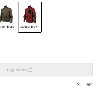
SLUTSÅLD
SLUTSÅLD
reen Moss
Madder Brown
Lägg i varukorg
Ej i lager