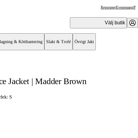
Reportage
|
Evenemang
|
Pr
Välj butik
lagning & Kötthantering
Slakt & Trofé
Övrigt Jakt
e Jacket | Madder Brown
rlek:
S