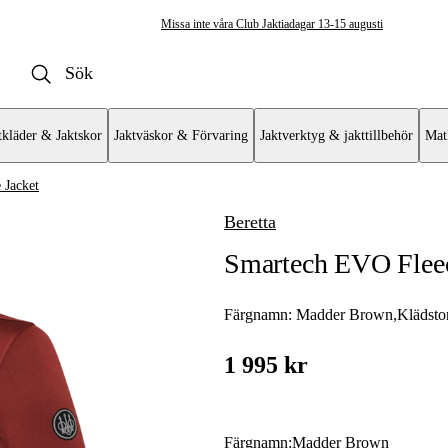
Missa inte våra Club Jaktiadagar 13-15 augusti
tkläder & Jaktskor
Jaktväskor & Förvaring
Jaktverktyg & jakttillbehör
Mat
 Jacket
Beretta
ckor
Smartech EVO Fleec
erjackor
Färgnamn:
Madder Brown
,
Klädsto
 & Fodrade skjortor
1 995 kr
r
Färgnamn
:
Madder Brown
or