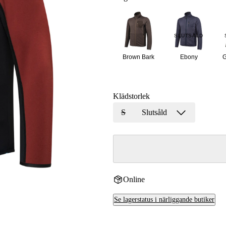
r
SLUTSÅLD
r
Brown Bark
Ebony
G
kor
Klädstorlek
S
Slutsåld
Online
Se lagerstatus i närliggande butiker