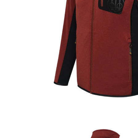
Kängor & Skor
Skaljacko
Underkläder & Underställ
Regnjacko
Handskar & Vantar
Anorakjac
Accessoarer
Huvudbonader