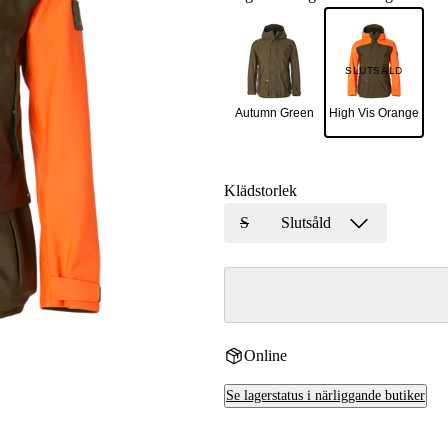
r
SLUTSÅLD
r
Autumn Green
High Vis Orange
kor
Klädstorlek
S
Slutsåld
Online
Se lagerstatus i närliggande butiker