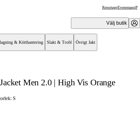
Reportage
|
Evenemang
|
Pr
Välj butik
lagning & Kötthantering
Slakt & Trofé
Övrigt Jakt
Jacket Men 2.0 | High Vis Orange
torlek:
S