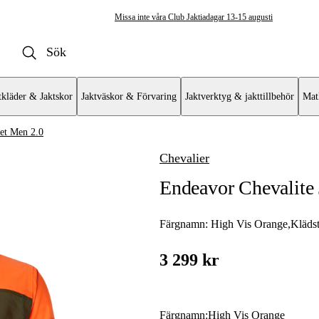
Missa inte våra Club Jaktiadagar 13-15 augusti
tkläder & Jaktskor
Jaktväskor & Förvaring
Jaktverktyg & jakttillbehör
Mat
ket Men 2.0
Chevalier
ckor
Endeavor Chevalite 
erjackor
Färgnamn:
High Vis Orange
,
Kläds
 & Fodrade skjortor
3 299 kr
r
Färgnamn
:
High Vis Orange
or