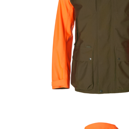
Kängor & Skor
Skaljacko
Underkläder & Underställ
Regnjacko
Handskar & Vantar
Anorakjac
Accessoarer
Huvudbonader