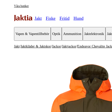
Våra butiker
Jakt
Fiske
Fritid
Hund
Vapen & Vapentillbehör
Optik
Ammunition
Jaktelektronik
Jak
Jakt
/
Jaktkläder & Jaktskor
/
Jackor
/
Jaktjackor
/
Endeavor Chevalite Jac
Jaktkläder & Jaktskor
Se alla
Se alla Ja
Jackor
Jaktjackor
Jaktställ
Mellanlag
Byxor & Shorts
Overshirts
Tröjor & Skjortor
Vindjacko
Västar
Fleecejack