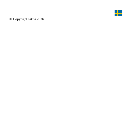
Jaktiakanalen
Jaktpuls
Jaktia Proteam
Jägaren
© Copyright Jaktia 2026
Reportage