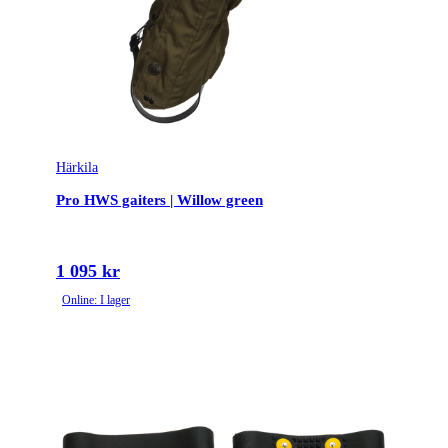
Härkila
Pro HWS gaiters | Willow green
1 095 kr
Online: I lager