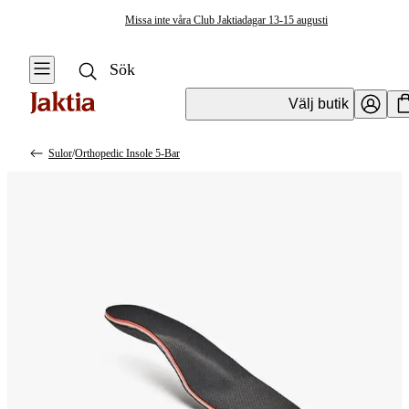
Missa inte våra Club Jaktiadagar 13-15 augusti
Välj butik
Sulor
/
Orthopedic Insole 5-Bar
Jaktkläder & Jaktskor
Se alla
Se alla Kängor
& Skor
Jackor
Kängor
Jaktställ
Stövlar
Byxor & Shorts
Skovård &
Tillbehör
Tröjor &
Skjortor
Västar