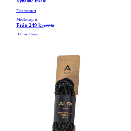
Dynamic Insole
Flera varianter
Medlemspris
Från 249 kr
299 kr
Online: I lager