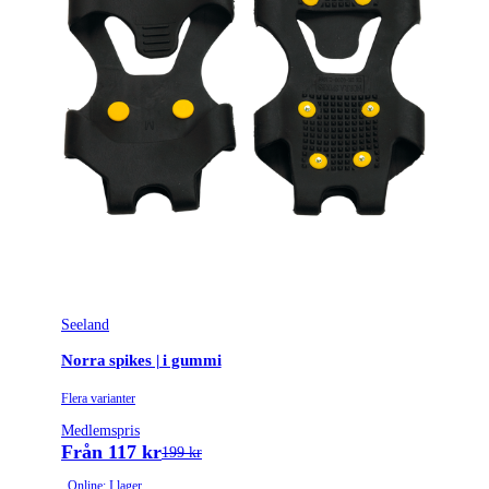
Seeland
Norra spikes | i gummi
Flera varianter
Medlemspris
Från 117 kr
199 kr
Online: I lager