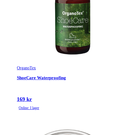
OrganoTex
ShoeCare Waterproofing
169 kr
Online: I lager