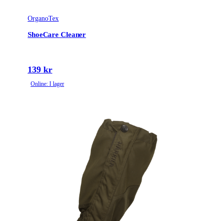
OrganoTex
ShoeCare Cleaner
139 kr
Online: I lager