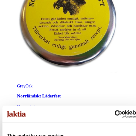
GreyOak
Norrländskt Läderfett
Flera varianter
Från 176 kr
Online: I lager
This website uses cookies