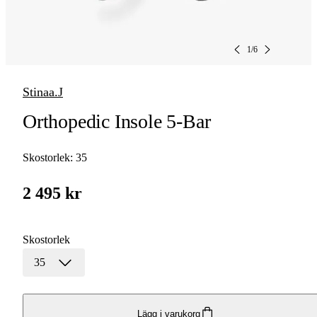
1
/
6
Stinaa.J
Orthopedic Insole 5-Bar
Skostorlek:
35
2 495 kr
Skostorlek
35
Lägg i varukorg