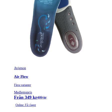
Tillverkarens artikelnummer
312750585321BLA35
Skostorlek
35
Leverantörens artikelnummer
312750585321BLA35
Tullstatsnummer
6406905090
Avignon
Air Flow
Flera varianter
Medlemspris
Från 349 kr
499 kr
Online: Få i lager