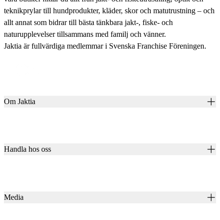
teknikprylar till hundprodukter, kläder, skor och matutrustning – och
allt annat som bidrar till bästa tänkbara jakt-, fiske- och
naturupplevelser tillsammans med familj och vänner.
Jaktia är fullvärdiga medlemmar i Svenska Franchise Föreningen.
Om Jaktia
Kontakt
Vår historia
Karriär
Handla hos oss
Club Jaktia
Våra butiker
Presentkort
Våra varumärken
Jaktia Pay
Notiser
Köpvillkor för företagskunder
Jaktia Brand Guidelines
Media
Köpvillkor för privatkunder