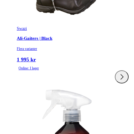
Swazi
Ali-Gaiters | Black
Flera varianter
1 995 kr
Online: I lager