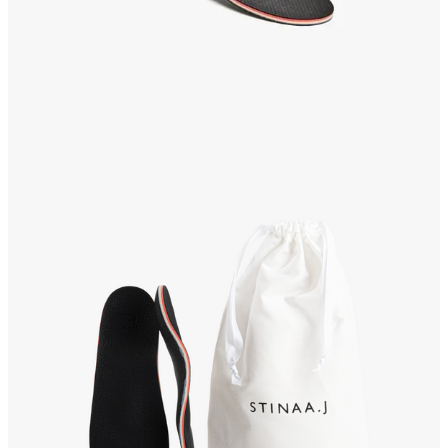
Kängor & Skor
Underkläder &
Underställ
Handskar &
Vantar
Accessoarer
Huvudbonader