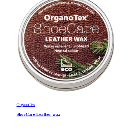
OrganoTex
ShoeCare Leather wax