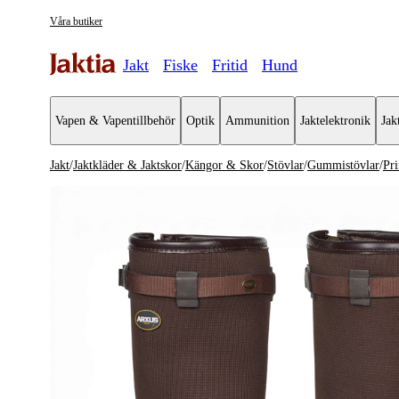
Våra butiker
Jakt
Fiske
Fritid
Hund
Vapen & Vapentillbehör
Optik
Ammunition
Jaktelektronik
Jak
Jakt
/
Jaktkläder & Jaktskor
/
Kängor & Skor
/
Stövlar
/
Gummistövlar
/
Pr
Jaktkläder & Jaktskor
Se alla
Se alla K
Jackor
Kängor
Jaktställ
Stövlar
Byxor & Shorts
Skovård &
Tröjor & Skjortor
Västar