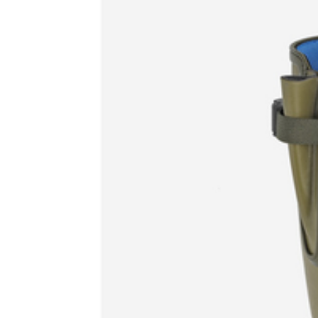
Herr, Dam, Barn
Fodrad
Tillverkarens artikelnummer
Skostorlek
Leverantörens artikelnummer
Färgnamn
Tullstatsnummer
Vattenresistens