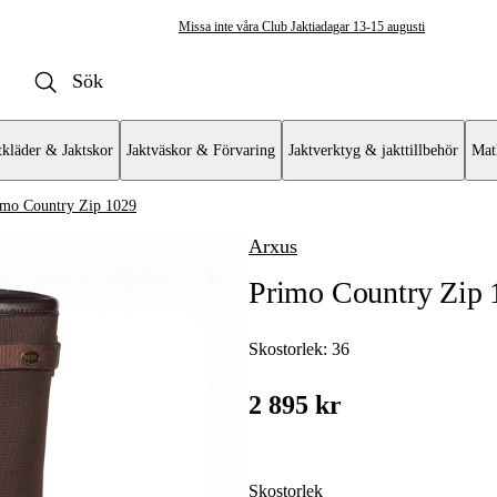
Missa inte våra Club Jaktiadagar 13-15 augusti
tkläder & Jaktskor
Jaktväskor & Förvaring
Jaktverktyg & jakttillbehör
Mat
imo Country Zip 1029
Arxus
ängor & Skor
Primo Country Zip 
Skostorlek:
36
 Tillbehör
2 895 kr
Skostorlek