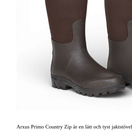
Kängor & Skor
Underkläder & Underställ
Handskar & Vantar
Accessoarer
Huvudbonader
Arxus Primo Country Zip är en lätt och tyst jaktstöv