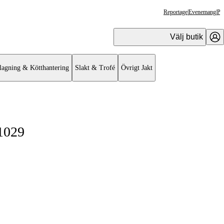
Reportage
|
Evenemang
|
Pr
Välj butik
lagning & Kötthantering
Slakt & Trofé
Övrigt Jakt
1029