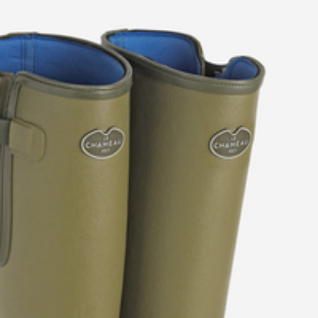
Unisex
Ja
200012202602
36
200012202602
Brown-Dark Brown
6401921000
Vattentät