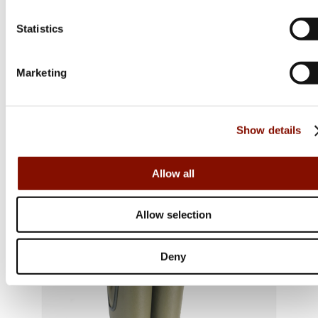
Statistics
Marketing
Avignon
Sydney, Jodhpurs Gummi/Neopren
Flera varianter
Show details
1 295 kr
Online: I lager
Allow all
Allow selection
Deny