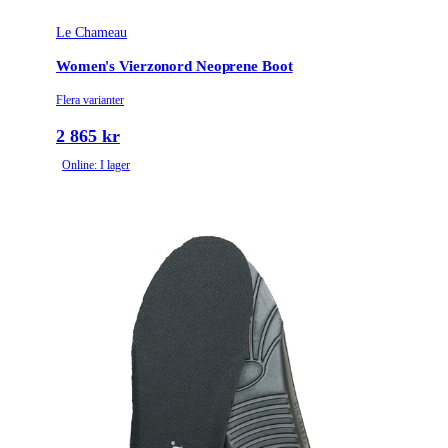
Le Chameau
Tullstatsnummer
6401921000
Women's Vierzonord Neoprene Boot
Vattenresistens
Vattentät
Flera varianter
2 865 kr
Online: I lager