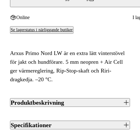
Online
I la
Se lagerstatus i närliggande butiker
Arxus Primo Nord LW är en extra lätt vinterstövel
för jakt och hundförare. 5 mm neopren + Air Cell
ger värmereglering, Rip-Stop-skaft och Riri-
dragkedja. –20 °C.
Produktbeskrivning
Arxus Primo Nord LW är en extra lätt och smidig
vinterstövel för jägare som vill ha värme utan onödig tyngd.
Specifikationer
Den kombinerar ett högisolerande 5 mm neoprenfoder med
ett 2 mm Air Cell-lager som skapar en värmereglerande
Artikelnummer
J0000555