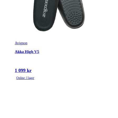
Avignon
Akka High V5
1 099 kr
Online: I lager