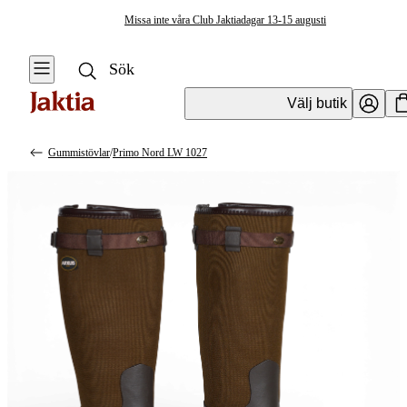
Missa inte våra Club Jaktiadagar 13-15 augusti
Välj butik
Gummistövlar
/
Primo Nord LW 1027
Jaktkläder & Jaktskor
Se alla
Se alla Kängor
& Skor
Jackor
Kängor
Jaktställ
Stövlar
Byxor & Shorts
Skovård &
Tillbehör
Tröjor &
Skjortor
Västar