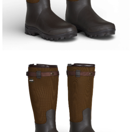
Kängor & Skor
Underkläder &
Underställ
Handskar &
Vantar
Accessoarer
Huvudbonader