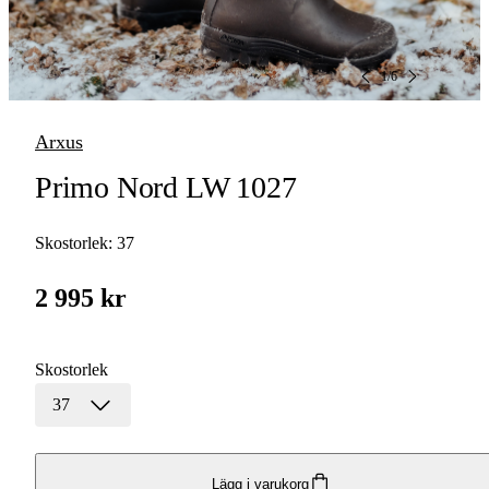
1
/
6
Arxus
Primo Nord LW 1027
Skostorlek:
37
2 995 kr
Skostorlek
37
Lägg i varukorg