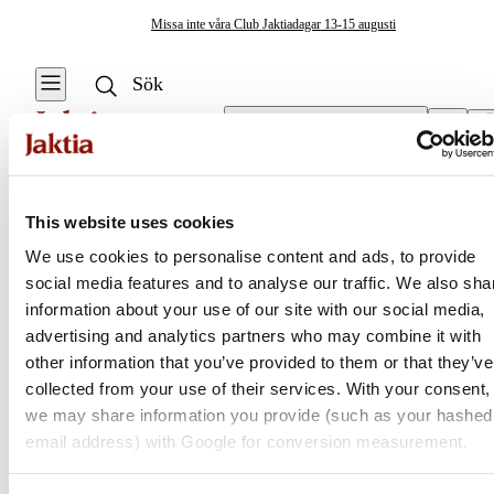
Missa inte våra Club Jaktiadagar 13-15 augusti
Välj butik
Övrig Förvaring & Väskor
/
Packpåsar & Packkuber
Jaktväskor & Förvaring
This website uses cookies
Se alla
Se alla Övrig
We use cookies to personalise content and ads, to provide
Förvaring &
Resväskor &
social media features and to analyse our traffic. We also sha
Jaktia
Väskor
Duffelbags
information about your use of our site with our social media,
Midjeväskor
advertising and analytics partners who may combine it with
Ryggsäckar
Nordens största kedja för jakt, fiske och fritid
other information that you’ve provided to them or that they’ve
Jaktia, som ingår i Burdock Outdoor Group, är en franchisekedja
collected from your use of their services. With your consent,
Förvaringslådor &
med ett totalt 160-tal butiker i Norge, Sverige och i Danmark.
we may share information you provide (such as your hashed
Packboxar
Sortimentet består av utvalda produkter från ledande varumärken. I
email address) with Google for conversion measurement.
våra butiker hittar du allt från jakt- och fiskeutrustning, optik och
Vapenskåp
teknikprylar till hundprodukter, kläder, skor och matutrustning – och