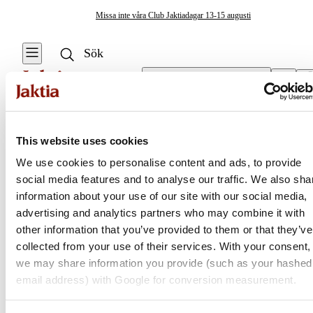
Missa inte våra Club Jaktiadagar 13-15 augusti
Välj butik
Vapenskåp
/
Pistolskåp
Jaktväskor & Förvaring
This website uses cookies
Se alla
Se alla
We use cookies to personalise content and ads, to provide
Vapenskåp
Resväskor &
social media features and to analyse our traffic. We also sha
Jaktia
Duffelbags
Vapenskåp
information about your use of our site with our social media,
advertising and analytics partners who may combine it with
Ryggsäckar
Reservdelar &
Nordens största kedja för jakt, fiske och fritid
other information that you’ve provided to them or that they’ve
Inredning
Jaktia, som ingår i Burdock Outdoor Group, är en franchisekedja
collected from your use of their services. With your consent,
Förvaringslådor &
med ett totalt 160-tal butiker i Norge, Sverige och i Danmark.
we may share information you provide (such as your hashed
Packboxar
Sortimentet består av utvalda produkter från ledande varumärken. I
email address) with Google for conversion measurement.
våra butiker hittar du allt från jakt- och fiskeutrustning, optik och
Vapenskåp
teknikprylar till hundprodukter, kläder, skor och matutrustning – och