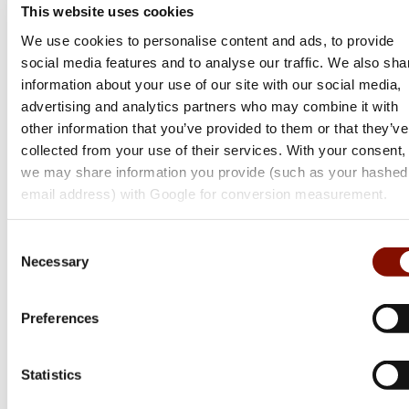
This website uses cookies
We use cookies to personalise content and ads, to provide
social media features and to analyse our traffic. We also sha
information about your use of our site with our social media,
advertising and analytics partners who may combine it with
other information that you’ve provided to them or that they’ve
collected from your use of their services. With your consent,
we may share information you provide (such as your hashed
SwissTech
SwissTech
email address) with Google for conversion measurement.
Fällkniv 5,5"
Fast Kniv 8,75"
Consent
Necessary
Selection
1 019 kr
1 499 kr
Online: I lager
Online: I lager
Preferences
Statistics