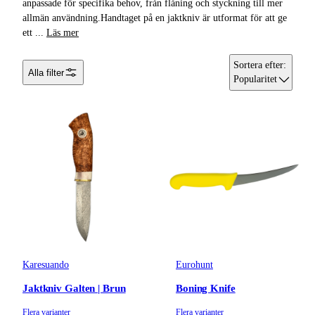
anpassade för specifika behov, från flåning och styckning till mer
Hörselskydd
allmän användning.Handtaget på en jaktkniv är utformat för att ge
ett
...
Läs mer
Transportkorg
Sortera efter
:
Alla filter
Skjutmål och tavlor
Popularitet
Lerduvekastare &
Lerduvor
Jakttorn &
Jaktstegar
Yxor
Bulvaner
Multiverktyg
Karesuando
Eurohunt
Jaktkniv Galten | Brun
Boning Knife
Jaktskyltar
Flera varianter
Flera varianter