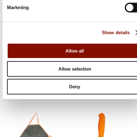
Marketing
Show details
Allow all
Morakniv
Morakniv
Risberg | Black Skies
Mora 2000 Grön
Allow selection
139 kr
339 kr
Deny
Online: I lager
Online: I lager