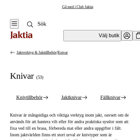
Gå med i Club Jaktia
Välj butik
Jaktverktyg & Jakttillbehör
/
Knivar
Jaktverktyg & jakttillbehör
Se alla
Se alla Knivar
Knivar
(
53
)
Knivar
Knivtillbehör
Åtel &
Jaktknivar
Knivtillbehör
Jaktknivar
Fällknivar
Foderplats
Fällknivar
Lockpipor &
Knivar är mångsidiga och viktiga verktyg inom jakt, oavsett om de
Lockmedel
Slaktknivar
används för att hantera vilt eller för andra praktiska sysslor som att
fixa ved till en brasa, förbereda mat eller andra uppgifter i fält.
Skjutstöd
Inom jaktvärlden finns ett stort urval av knivtyper som är