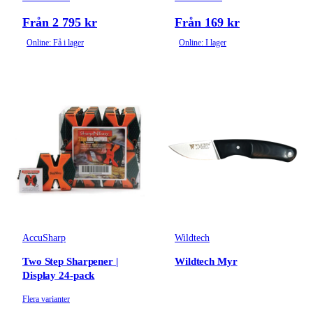
Övriga jaktverktyg
& jakttillbehör
Från 2 795 kr
Från 169 kr
Online: Få i lager
Online: I lager
Kamouflage &
Gömslen
AccuSharp
Wildtech
Two Step Sharpener |
Wildtech Myr
Display 24-pack
Flera varianter