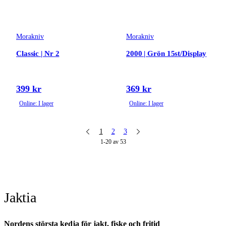
Morakniv
Morakniv
Classic | Nr 2
2000 | Grön 15st/Display
399 kr
369 kr
Online: I lager
Online: I lager
1
2
3
1-20 av 53
Jaktia
Nordens största kedja för jakt, fiske och fritid