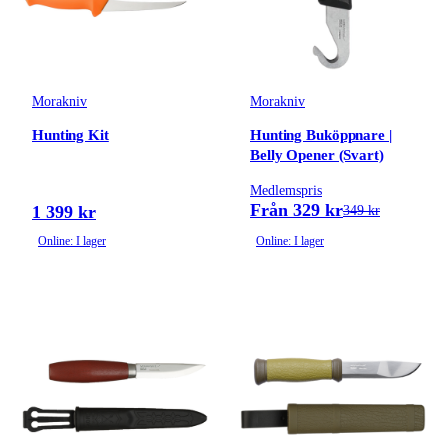
Morakniv
Morakniv
Hunting Kit
Hunting Buköppnare |
Belly Opener (Svart)
Medlemspris
Från 329 kr
1 399 kr
349 kr
Online: I lager
Online: I lager