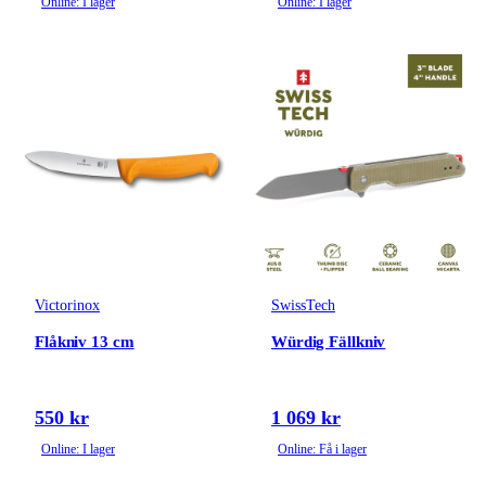
Online: I lager
Online: I lager
Victorinox
SwissTech
Flåkniv 13 cm
Würdig Fällkniv
550 kr
1 069 kr
Online: I lager
Online: Få i lager