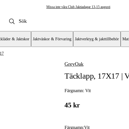
Missa inte våra Club Jaktiadagar 13-15 augusti
tkläder & Jaktskor
Jaktväskor & Förvaring
Jaktverktyg & jakttillbehör
Mat
17
GreyOak
jutmål och tavlor
Täcklapp, 17X17 | V
Färgnamn:
Vit
45 kr
Färgnamn
:
Vit