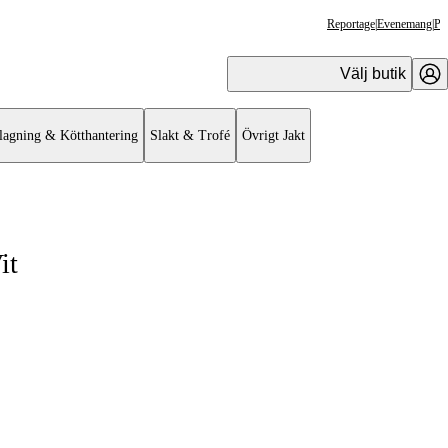
Reportage
|
Evenemang
|
Pr
Välj butik
lagning & Kötthantering
Slakt & Trofé
Övrigt Jakt
it