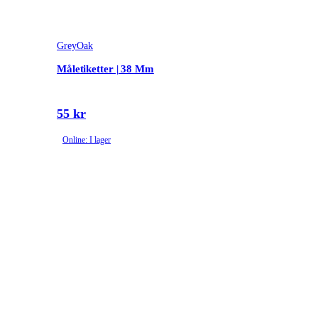
GreyOak
Måletiketter | 38 Mm
55 kr
Online: I lager