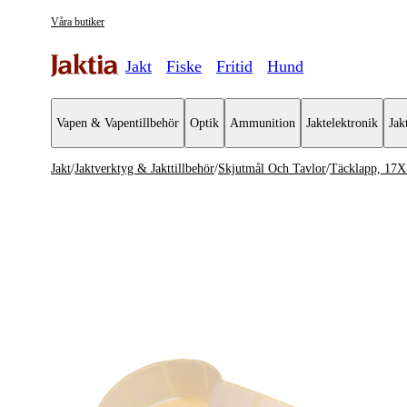
Våra butiker
Jakt
Fiske
Fritid
Hund
Vapen & Vapentillbehör
Optik
Ammunition
Jaktelektronik
Jak
Jakt
/
Jaktverktyg & Jakttillbehör
/
Skjutmål Och Tavlor
/
Täcklapp, 17X
Jaktverktyg & jakttillbehör
Se alla
Se alla Sk
Knivar
Åtel & Foderplats
Lockpipor & Lockmedel
Skjutstöd
Hörselskydd