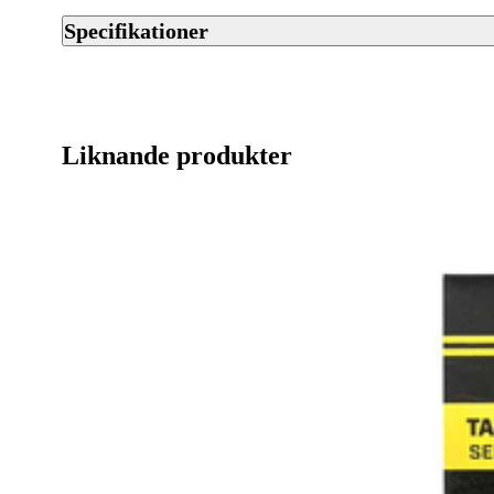
Specifikationer
Artikelnummer
Streckkod EAN / UPCA
Liknande produkter
Varumärke
Tillverkarens artikelnummer
Leverantörens artikelnummer
Färgnamn
Tullstatsnummer