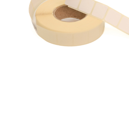
Transportkorg
Skjutmål och tavlor
Lerduvekastare & Lerduvor
Jakttorn & Jaktstegar
Yxor
Bulvaner
Multiverktyg
Jaktskyltar
Övriga jaktverktyg & jakttillbehör
Kamouflage & Gömslen