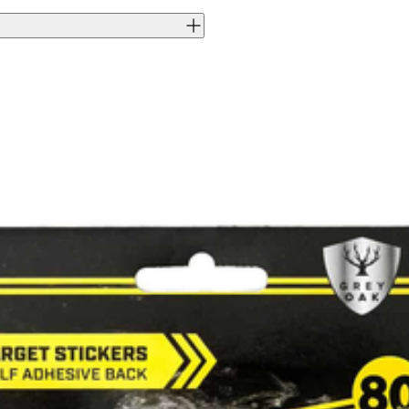
J0045795
7340088511849
GreyOak
884211
884211
Vit
169990