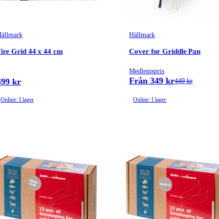
ällmark
Hällmark
ire Grid 44 x 44 cm
Cover for Griddle Pan
Medlemspris
Från 349 kr
699 kr
449 kr
Online: I lager
Online: I lager