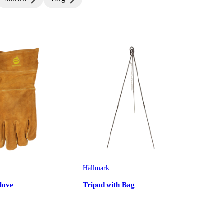
Hällmark
love
Tripod with Bag