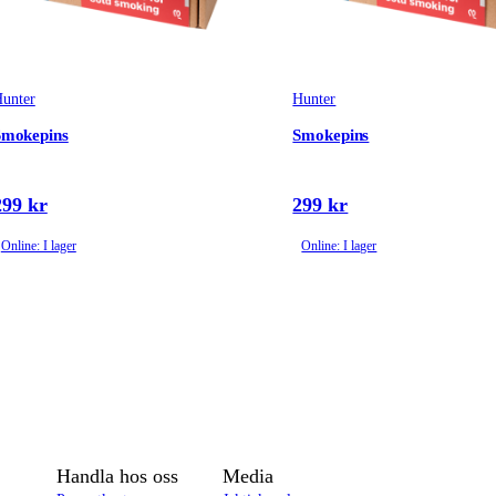
unter
Hunter
Smokepins
Smokepins
299 kr
299 kr
Online: I lager
Online: I lager
Handla hos oss
Media