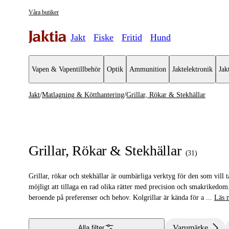
Våra butiker
Jakt
Fiske
Fritid
Hund
Vapen & Vapentillbehör
Optik
Ammunition
Jaktelektronik
Jak
Jakt
/
Matlagning & Kötthantering
/
Grillar, Rökar & Stekhällar
Matlagning & Kötthantering
Se alla
Se alla Gr
Kötthantering
Grillar
Grillar, Rökar & Stekhällar
(
31
)
Stormkök & Friluftskök
Stekhälla
Grillar, rökar och stekhällar är oumbärliga verktyg för den som vill
Termos & Termosmuggar
Rökar & R
möjligt att tillaga en rad olika rätter med precision och smakrikedom. G
beroende på preferenser och behov. Kolgrillar är kända för a
...
Läs 
Grillar, Rökar & Stekhällar
Grilltillbe
Koppar & Muggar
Förkläden
Varumärke
Alla filter