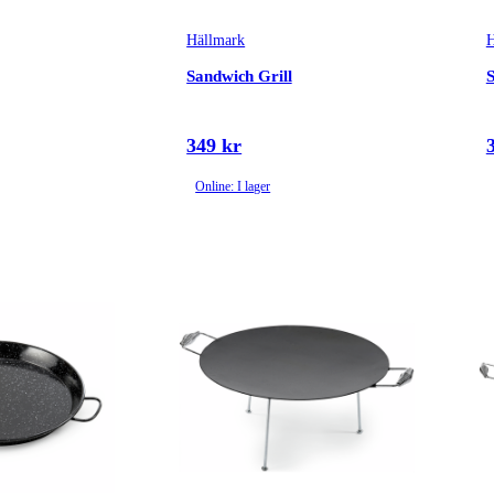
Hällmark
H
Sandwich Grill
S
349 kr
Online: I lager