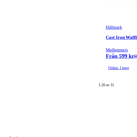
Hällmark
Cast Iron Waff
Medlemspris
Från 599 kr
6
Online: I lager
1-20 av 31