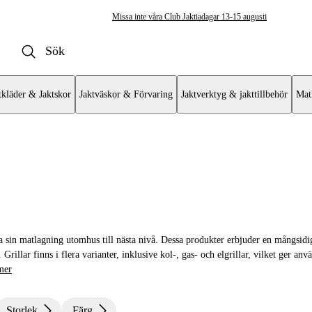
Missa inte våra Club Jaktiadagar 13-15 augusti
tkläder & Jaktskor
Jaktväskor & Förvaring
Jaktverktyg & jakttillbehör
Mat
illar, Rökar & Stekhällar
r & Stekbord
 ta sin matlagning utomhus till nästa nivå. Dessa produkter erbjuder en mångsid
öktillbehör
rillar finns i flera varianter, inklusive kol-, gas- och elgrillar, vilket ger anvä
mer
hör
 & Grillhandskar
Storlek
Färg