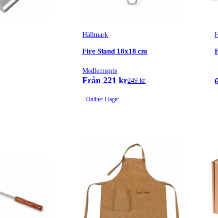
Hällmark
H
Fire Stand 18x18 cm
F
Medlemspris
Från 221 kr
249 kr
Online: I lager