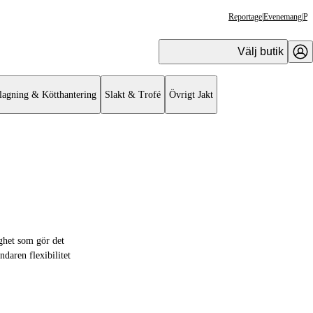
Reportage
|
Evenemang
|
Pr
Välj butik
lagning & Kötthantering
Slakt & Trofé
Övrigt Jakt
ighet som gör det
ndaren flexibilitet