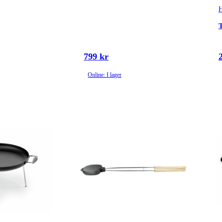
H
T
799 kr
Online: I lager