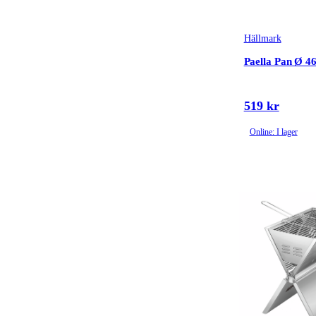
Hällmark
Paella Pan Ø 4
519 kr
Online: I lager