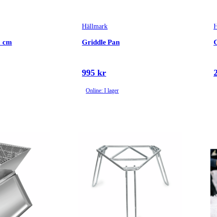
Hällmark
H
6 cm
Griddle Pan
G
995 kr
Online: I lager