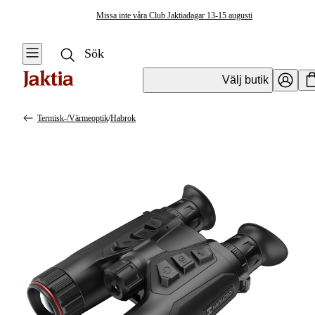
Missa inte våra Club Jaktiadagar 13-15 augusti
Välj butik
Termisk-/värmeoptik
/
Habrok
Optik
Se alla
Se alla
Handhållen
Vapenoptik
Optik
Handhållen optik
Handhållen
för dagsljus
Optik
Tillbehör
Tubkikare &
handhållen optik
tillbehör
Handhållen
mörkeroptik