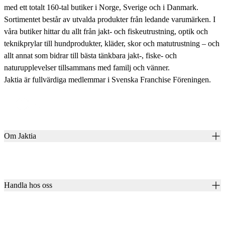
med ett totalt 160-tal butiker i Norge, Sverige och i Danmark.
Sortimentet består av utvalda produkter från ledande varumärken. I
våra butiker hittar du allt från jakt- och fiskeutrustning, optik och
teknikprylar till hundprodukter, kläder, skor och matutrustning – och
allt annat som bidrar till bästa tänkbara jakt-, fiske- och
naturupplevelser tillsammans med familj och vänner.
Jaktia är fullvärdiga medlemmar i Svenska Franchise Föreningen.
Om Jaktia
Kontakt
Vår historia
Karriär
Handla hos oss
Club Jaktia
Våra butiker
Presentkort
Våra varumärken
Jaktia Pay
Notiser