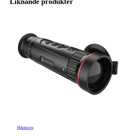
Liknande produkter
Varumärke
Hikmicro
Ursprungsland
CN
Tillverkarens artikelnummer
308101089
Leverantörens artikelnummer
126661
Tullstatsnummer
9005100000
Variant
HH35LN 940nm
Hikmicro