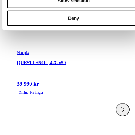
Allow selection
Deny
Nocpix
QUEST | H50R | 4-32x50
39 990 kr
Online: Få i lager