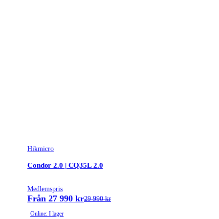
Hikmicro
Condor 2.0 | CQ35L 2.0
Medlemspris
Från 27 990 kr
29 990 kr
Online: I lager