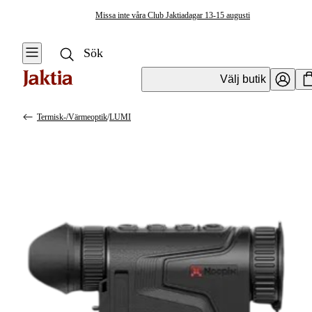
Missa inte våra Club Jaktiadagar 13-15 augusti
Välj butik
Termisk-/värmeoptik
/
LUMI
Optik
Se alla
Se alla
Handhållen
Vapenoptik
Optik
Handhållen optik
Handhållen
för dagsljus
Optik
Tillbehör
Tubkikare &
handhållen optik
tillbehör
Handhållen
mörkeroptik