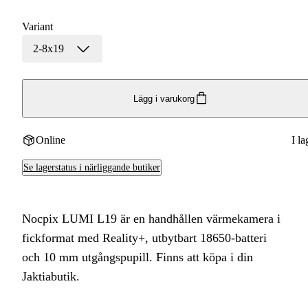
Variant
2-8x19
Lägg i varukorg
Online
I la
Se lagerstatus i närliggande butiker
Nocpix LUMI L19 är en handhållen värmekamera i
fickformat med Reality+, utbytbart 18650-batteri
och 10 mm utgångspupill. Finns att köpa i din
Jaktiabutik.