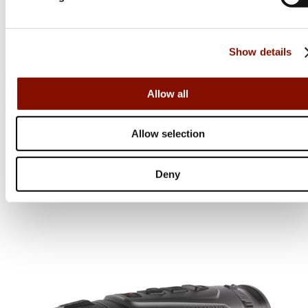
Show details
Hikmicro
Allow all
Lynx 3.0 Thermal Monocular | LH25 3.0
Allow selection
14 990 kr
Deny
Online: Få i lager