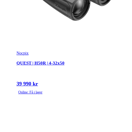
Objektivdiameter (mm)
19
Variabel förstoring
Ja
Leverantörens artikelnummer
NX-LUMI-L19
Tullstatsnummer
9013101000
Nocpix
Variant
2-8x19
QUEST | H50R | 4-32x50
39 990 kr
Online: Få i lager