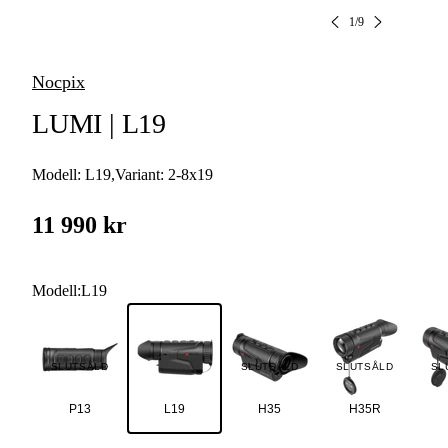
1
/
9
Nocpix
LUMI | L19
Modell:
L19
,
Variant:
2-8x19
11 990 kr
Modell
:
L19
SLUTSÅLD
SLUTSÅLD
SLUTSÅLD
SL
P13
L19
H35
H35R