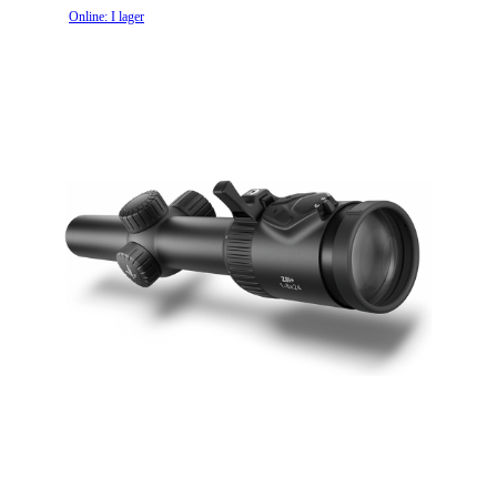
Största utgångspupill
12.40 mm
LEVERANS
Online: I lager
• Ingår: Objektivlock, okulärlock, linsduk, batteri,
Största synfält
44
säkerhetsinstruktioner
Minsta utgångspupill (cm)
3.8
Minsta ögonavstånd (cm)
90
Minsta synfält (meter)
7
Monteringsskenetyp
Optional
Objektivdiameter (mm)
24
Strömkälla
CR2032
Riktmedel
L-4A
Riktmedelsbelysning
Ja
Andra fokalplanet