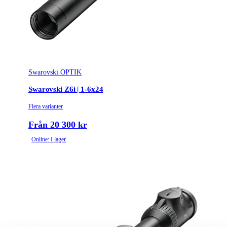
Skymningsfaktor
-
Variabel förstoring
Ja
Garanti
10 years
Swarovski OPTIK
Sidjustering (MOA)
68
Swarovski Z6i | 1-6x24
Sidjustering (mrad)
20
Flera varianter
Arbetstemperaturområde
-
Från 20 300 kr
Leverantörens artikelnummer
50050
Online: I lager
Tullstatsnummer
164956
Vattentät
Ja
Vikt (g)
544