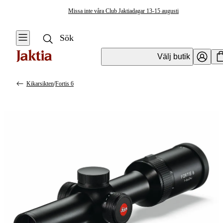
Missa inte våra Club Jaktiadagar 13-15 augusti
Välj butik
Kikarsikten
/
Fortis 6
Optik
Se alla
Se alla
Vapenoptik
Vapenoptik
Mörkeroptik
Handhållen
Optik
Montage och
tillbehör
Tubkikare &
tillbehör
Fiberoptik
Kikarsikten