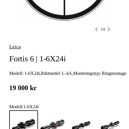
1
/
4
Leica
Fortis 6 | 1-6X24i
Modell:
1-6X24i
,
Riktmedel:
L-4A
,
Monteringstyp:
Ringmontage
19 000 kr
Modell
:
1-6X24i