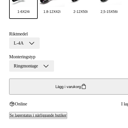
1-6X24i
1.8-12X42i
2-12X50i
2,5-15X56i
Riktmedel
L-4A
Monteringstyp
Ringmontage
Lägg i varukorg
Online
I la
Se lagerstatus i närliggande butiker