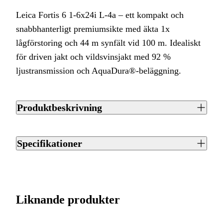
Leica Fortis 6 1-6x24i L-4a – ett kompakt och
snabbhanterligt premiumsikte med äkta 1x
lågförstoring och 44 m synfält vid 100 m. Idealiskt
för driven jakt och vildsvinsjakt med 92 %
ljustransmission och AquaDura®-beläggning.
Produktbeskrivning
Leica Fortis 6 1-6x24i L-4a – Snabbhet och precision för
driven jakt
Specifikationer
Leica Fortis 6 1-6x24i är det självklara valet för den
Artikelnummer
J0053410
krävande jägaren vid driven jakt och vildsvinsjakt. Med äkta
1x lågförstoring kan du skjuta med båda ögon öppna för
Streckkod EAN / UPCA
4022243500501
Liknande produkter
maximal situationsmedvetenhet, och det enorma synfältet på
44 m vid 100 m ger en unik fördel när snabb målackviring är
Varumärke
Leica
avgörande. Det speciella okulardesignen eliminerar