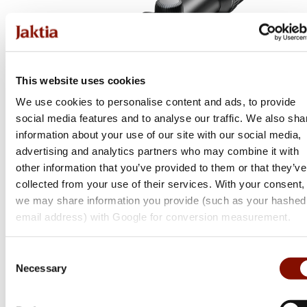
This website uses cookies
We use cookies to personalise content and ads, to provide
social media features and to analyse our traffic. We also sha
information about your use of our site with our social media,
advertising and analytics partners who may combine it with
other information that you’ve provided to them or that they’ve
collected from your use of their services. With your consent,
Swarovski OPTIK
we may share information you provide (such as your hashed
Swarovski Z6i | 2-12x50
email address) with Google for conversion measurement.
Flera varianter
Consent
Från 24 500 kr
Necessary
Selection
Online: I lager