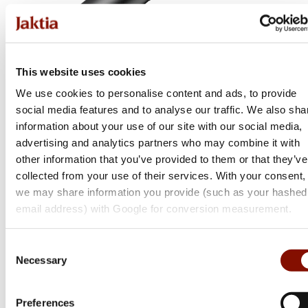
This website uses cookies
We use cookies to personalise content and ads, to provide
social media features and to analyse our traffic. We also sha
Swarovski OPTIK
information about your use of our site with our social media,
Swarovski Z6i | 1-6x24
advertising and analytics partners who may combine it with
other information that you’ve provided to them or that they’ve
Flera varianter
collected from your use of their services. With your consent,
Från 20 300 kr
we may share information you provide (such as your hashed
Online: I lager
email address) with Google for conversion measurement.
Consent
Necessary
Selection
Preferences