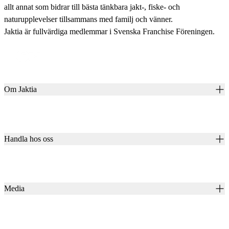
allt annat som bidrar till bästa tänkbara jakt-, fiske- och
naturupplevelser tillsammans med familj och vänner.
Jaktia är fullvärdiga medlemmar i Svenska Franchise Föreningen.
Om Jaktia
Kontakt
Vår historia
Karriär
Handla hos oss
Club Jaktia
Våra butiker
Presentkort
Våra varumärken
Jaktia Pay
Notiser
Köpvillkor för företagskunder
Jaktia Brand Guidelines
Media
Köpvillkor för privatkunder
Jaktiakanalen
Jaktpuls