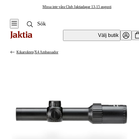
Missa inte våra Club Jaktiadagar 13-15 augusti
Välj butik
Kikarsikten
/
X4 Ambassador
Optik
Se alla
Se alla
Vapenoptik
Vapenoptik
Mörkeroptik
Handhållen
Optik
Montage och
tillbehör
Tubkikare &
tillbehör
Fiberoptik
Kikarsikten