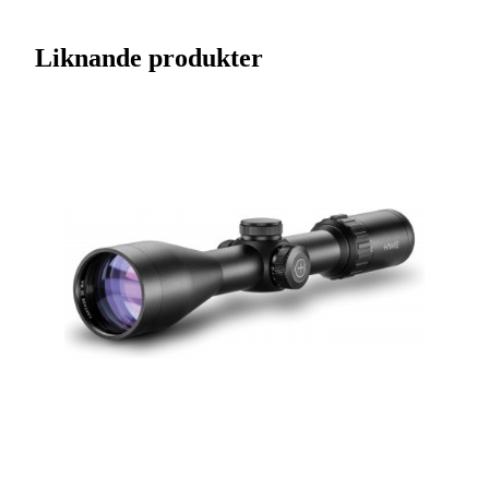
Streckkod EAN / UPCA
9420001436522
Liknande produkter
Varumärke
Sabre
Ursprungsland
CN
Tillverkarens artikelnummer
359001
Modell
1-4x24
Förstoring
1-4x24
Objektivdiameter (mm)
24
Tubdiameter
30.0
Variabel förstoring
Ja
Leverantörens artikelnummer
359001