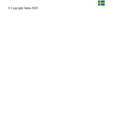
Jaktia Proteam
Jägaren
© Copyright Jaktia 2026
Reportage