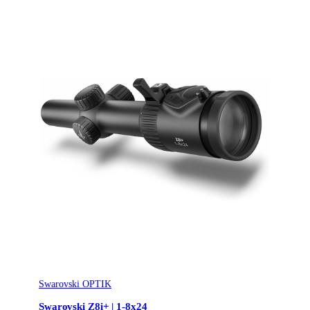
för skymnings- och nattjakt. Zeiss
Variant
54 | Skenmontage
Familjen erbjuder fyra modeller för olika jaktsituationer: V8
1.1-8x24 för dynamisk drevjakt, V8 1.8-14x50 som den
mest mångsidiga modellen, V8 2.8-20x56 för svåra
ljusförhållanden, och V8 4.8-35x60 för extremt
långhållsskjutning. Zeiss Valfritt ASV Advanced
LongRange-turet möjliggör ballistisk kompensation för säkra
träffar på de längsta distanserna.
Egenskaper:
- 8x zoom – mångsidigt för alla jaktsituationer
- 92% ljustransmission med SCHOTT HT-fluoridglas
- ZEISS T*- och LotuTec-beläggning
- Extra stor ögonbox för snabb måluppfattning
- Världens finaste belysta kornpunkt (0,55 cm på 100 m)
- Automatisk belysning med rörelsesensor
Swarovski OPTIK
- Kornet i det andra bildplanet
Swarovski Z8i+ | 1-8x24
- Valfritt ASV Advanced LongRange-tur