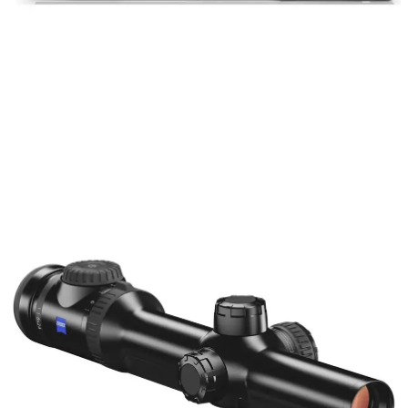
Rödpunktsikten