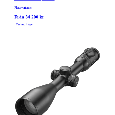
- 30 mm rör (34 mm på 4.8-35x60)
Flera varianter
- Vattentät upp till 4 meter
Från 34 200 kr
- Tillverkad i Tyskland
Online: I lager