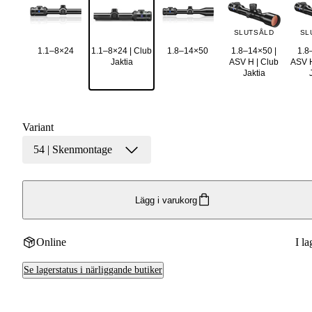
SLUTSÅLD
SL
1.1–8×24
1.1–8×24 | Club
1.8–14×50
1.8–14×50 |
1.8
Jaktia
ASV H | Club
ASV H
Jaktia
Variant
54 | Skenmontage
Lägg i varukorg
Online
I la
Se lagerstatus i närliggande butiker