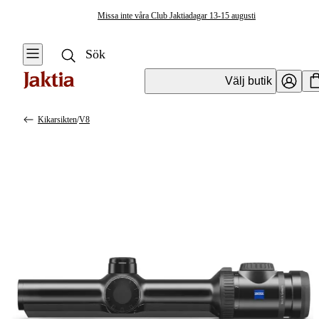
Missa inte våra Club Jaktiadagar 13-15 augusti
Välj butik
Kikarsikten
/
V8
Optik
Se alla
Se alla
Vapenoptik
Vapenoptik
Mörkeroptik
Handhållen
Optik
Montage och
tillbehör
Tubkikare &
tillbehör
Fiberoptik
Kikarsikten