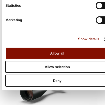
Statistics
Swarovski OPTIK
Swarovski Z6i | 2-12x50
Marketing
Flera varianter
Från 24 500 kr
Show details
Online: I lager
Allow all
Allow selection
Deny