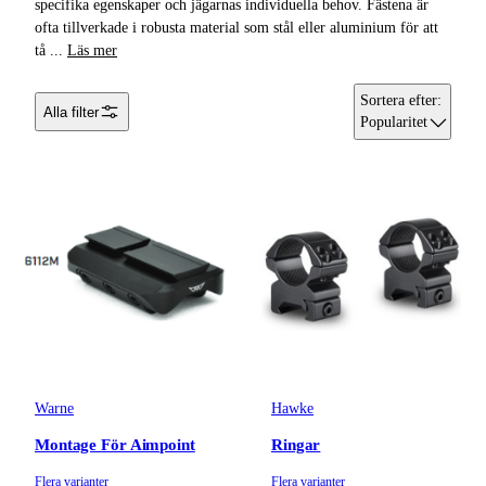
specifika egenskaper och jägarnas individuella behov. Fästena är
Rödpunktsikten
ofta tillverkade i robusta material som stål eller aluminium för att
tå
...
Läs mer
Sortera efter
:
Alla filter
Popularitet
Warne
Hawke
Montage För Aimpoint
Ringar
Flera varianter
Flera varianter