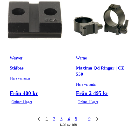
Weaver
Warne
Stålbas
Maxima Qd Ringar | CZ
550
Flera varianter
Flera varianter
Från 400 kr
Från 2 495 kr
Online: I lager
Online: I lager
1
2
3
4
5
...
9
1-20 av 168