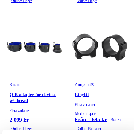
Online: I lager
Online: I lager
Rusan
Aimpoint®
Q-R adapter for devices
Ringkit
w/ thread
Flera varianter
Flera varianter
Medlemspris
Från 1 695 kr
2 099 kr
1 795 kr
Online: I lager
Online: Få i lager