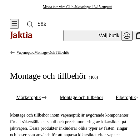
Missa inte våra Club Jaktiadagar 13-15 augusti
Välj butik
Vapenoptik
/
Montage Och Tillbehör
Optik
Se alla
Se alla
Montage och tillbehör
Vapenoptik
(
168
)
Vapenoptik
Mörkeroptik
Handhållen
Mörkeroptik
Montage och tillbehör
Fiberoptik
Optik
Montage och
tillbehör
Tubkikare &
Montage och tillbehör inom vapenoptik är avgörande komponenter
tillbehör
Fiberoptik
för att säkerställa en stabil och precis montering av kikarsikten på
jaktvapen. Dessa produkter inkluderar olika typer av fästen, ringar
Kikarsikten
och baser som används för att anpassa kikarsiktet efter vapnets