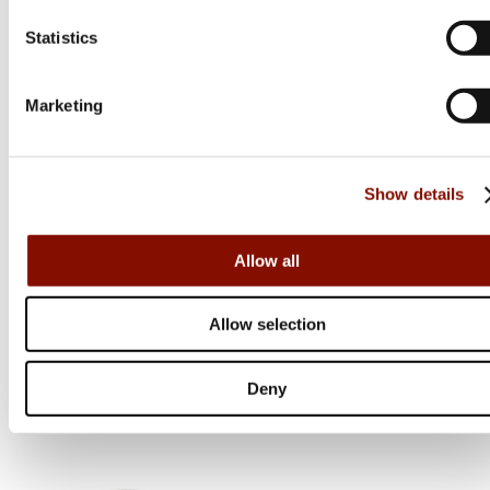
Statistics
Marketing
Show details
Allow all
Innomount
GreyOak
Picatinnyskena Mauser |
Neopren Scope Cover
Mauser M25 | 0 MOA
Allow selection
Flera varianter
Flera varianter
1 495 kr
155 kr
Deny
Online: I lager
Online: I lager