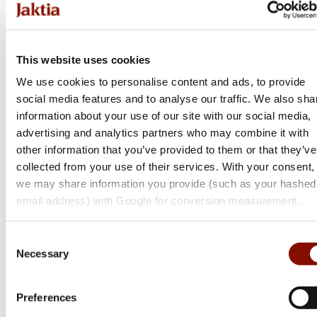
This website uses cookies
We use cookies to personalise content and ads, to provide
social media features and to analyse our traffic. We also sha
information about your use of our site with our social media,
advertising and analytics partners who may combine it with
other information that you’ve provided to them or that they’ve
collected from your use of their services. With your consent,
we may share information you provide (such as your hashed
Jakele
Innomount
email address) with Google for conversion measurement.
Bavarian Precision
QD Tikka | 30 mm
Mount
Flera varianter
Consent
Flera varianter
Necessary
Selection
Från 815 kr
3 895 kr
Online: I lager
Online: Få i lager
Preferences