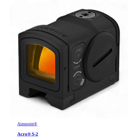
Aimpoint®
Acro® S-2