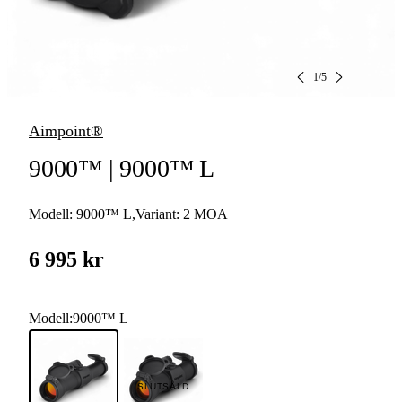
1
/
5
Aimpoint®
9000™ | 9000™ L
Modell:
9000™ L
,
Variant:
2 MOA
6 995 kr
Modell
:
9000™ L
SLUTSÅLD