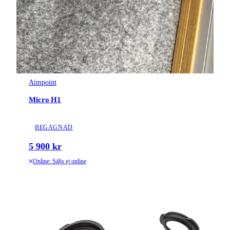
Aimpoint
Micro H1
BEGAGNAD
5 900 kr
Online: Säljs ej online