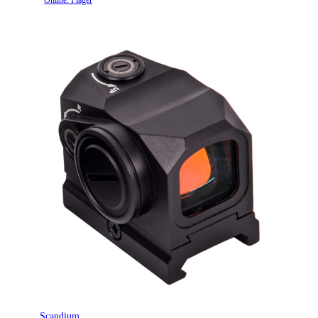
Online: I lager
30mm Red Dot Sight
Monteringsstandard
Tube
Monteringsskenetyp
No
Strömkälla
CR1/3N
Rödpunktsiktestyp
Full tube sight
Riktmedel
MOA
Riktmedelsbelysning
Ja
Första fokalplanet
Riktmedlets position
(FFP)
Stötsäker
True
Tubdiameter
30 mm
Scandium