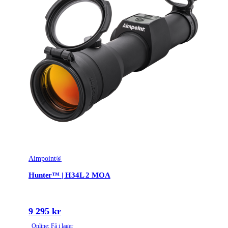
Aimpoint®
Hunter™ | H34L 2 MOA
9 295 kr
Online: Få i lager