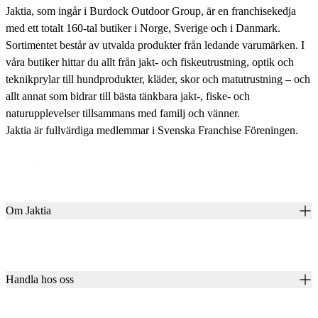
Jaktia, som ingår i Burdock Outdoor Group, är en franchisekedja
med ett totalt 160-tal butiker i Norge, Sverige och i Danmark.
Sortimentet består av utvalda produkter från ledande varumärken. I
våra butiker hittar du allt från jakt- och fiskeutrustning, optik och
teknikprylar till hundprodukter, kläder, skor och matutrustning – och
allt annat som bidrar till bästa tänkbara jakt-, fiske- och
naturupplevelser tillsammans med familj och vänner.
Jaktia är fullvärdiga medlemmar i Svenska Franchise Föreningen.
Om Jaktia
Kontakt
Vår historia
Karriär
Handla hos oss
Club Jaktia
Våra butiker
Presentkort
Våra varumärken