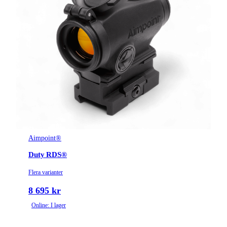
Aimpoint®
Duty RDS®
Flera varianter
8 695 kr
Online: I lager