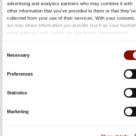
advertising and analytics partners who may combine it with
other information that you’ve provided to them or that they’ve
collected from your use of their services. With your consent,
we may share information you provide (such as your hashed
email address) with Google for conversion measurement.
Consent
Necessary
Selection
Vortex
Preferences
Defender | CCW Red Dot 3 MOA
Statistics
3 795 kr
Online: Få i lager
Marketing