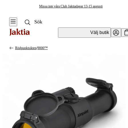
Missa inte våra Club Jaktiadagar 13-15 augusti
Välj butik
Rödpunktsikten
/
9000™
Optik
Se alla
Se alla
Vapenoptik
Vapenoptik
Mörkeroptik
Handhållen
Optik
Montage och
tillbehör
Tubkikare &
tillbehör
Fiberoptik
Kikarsikten