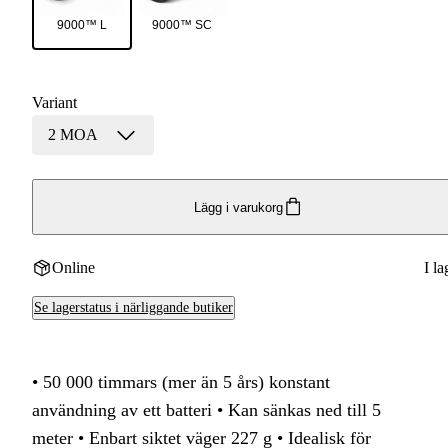
9000™ L
9000™ SC
Variant
2 MOA
Lägg i varukorg
Online
I la
Se lagerstatus i närliggande butiker
• 50 000 timmars (mer än 5 års) konstant
användning av ett batteri • Kan sänkas ned till 5
meter • Enbart siktet väger 227 g • Idealisk för