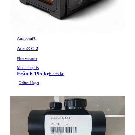
Aimpoint®
Acro® C-2
Flera varianter
Medlemspris
Från 6 195 kr
6 595 kr
Online: I lager